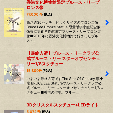
香港文化博物館限定ブルース・リーブ
ロンズ像
77,000
円
(税込)
高さ約30センチ ビッグサイズのブロンズ像
Bruce Lee Bronze Statue 限量版李小龍紀念銅
像香港文化博物館限定ブルース・リーブロンズ
像■2013年に香港文化博物館で始まったブルー
ス・…
【最終入荷】ブルース・リークラブ公
式ブルース・リー スターオブセンチュ
リー1/8スタチュー
15,800
円
(税込)
いよいよ最終入荷ですThe Star Of Century 李小
龍 BRUCE LEE Statureブルース・リークラブ公
式ブルース・リー スターオブセンチュリー1/8ス
タチュー■香港の聖地、ブルー…
3Dクリスタルスタチュー+LEDライト
5,072
円
(税込)