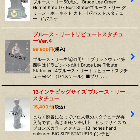
ブルース・リー50周忌！Bruce Lee Green
Hornet Kato 1/7 Bust Statueブルース・リー グ
リーン・ホーネット カトー1/7バストスタチュ
ー （1/7スケ…
ブルース・リートリビュートスタチュ
ーVer.4
99,900
円
(税込)
ブルース・リー生誕81周年！ブリッツウェイ第
四弾はドラゴンへの道！Bruce Lee Tribute
Statue Ver.4ブルース・リートリビュートスタチ
ューVer.4 （1/4スケール）■ブリッ…
13インチビッグサイズ ブルース・リー
スタチュー
15,400
円
(税込)
長らく廃番になっていた人気のスタチューが再
入荷です。高さ30センチ以上、ビッグサイズの
ブロンズカラースタチュー13 inches hand
coloured BIG SIZE STATUE13インチビ…