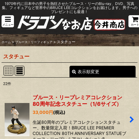
1970年代に日本中の男子を熱狂させたブルース・リーのBlu-ray、DVD、写真
集、フィギュアなど世界中のBRUCE LEEコレクションをお届けします。男子への
プレゼントにも最適！
メニュー
カート
>
>
スタチュー
ホーム
ブルース・リーフィギュア
スタチュー
表示順変更
閉じる
22
件
表示数
:
ブルース・リープレミアコレクション
80周年記念スタチュー（1/6サイズ）
並び順
:
33,000
円
(税込)
生誕80周年のプレミアコレクションスタチュ
絞り込む
ー、数量限定入荷！BRUCE LEE PREMIER
COLLECTION 80TH ANNIVERSARY STATUEブ
ルース・リープレミアコレクション8…