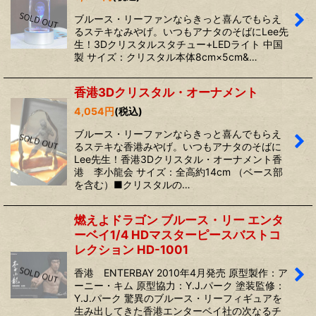
ブルース・リーファンならきっと喜んでもらえ
るステキなみやげ。いつもアナタのそばにLee先
生！3Dクリスタルスタチュー+LEDライト 中国
製 サイズ：クリスタル本体8cm×5cm&…
香港3Dクリスタル・オーナメント
4,054
円
(税込)
ブルース・リーファンならきっと喜んでもらえ
るステキな香港みやげ。いつもアナタのそばに
Lee先生！香港3Dクリスタル・オーナメント香
港 李小龍会 サイズ：全高約14cm （ベース部
を含む）■クリスタルの…
燃えよドラゴン ブルース・リー エンタ
ーベイ1/4 HDマスターピースバストコ
レクション HD-1001
香港 ENTERBAY 2010年4月発売 原型製作：ア
ーニー・キム 原型協力：Y.J.パーク 塗装監修：
Y.J.パーク 驚異のブルース・リーフィギュアを
生み出してきた香港エンターベイ社の次なるチ