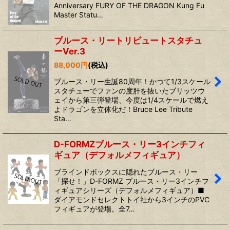
Anniversary FURY OF THE DRAGON Kung Fu
Master Statu…
ブルース・リートリビュートスタチュ
ーVer.3
88,000
円
(税込)
ブルース・リー生誕80周年！かつて1/3スケール
スタチューでファンの度肝を抜いたブリッツウ
ェイから第三弾登場、今度は1/4スケールで燃え
よドラゴンを立体化だ！Bruce Lee Tribute
Sta…
D-FORMZブルース・リー3インチフィ
ギュア（デフォルメフィギュア）
ブラインドボックスに隠れたブルース・リー
「探せ！」D-FORMZ ブルース・リー3インチフ
ィギュアシリーズ（デフォルメフィギュア）■
ダイアモンドセレクトトイ社から3インチのPVC
フィギュアが登場。全7…