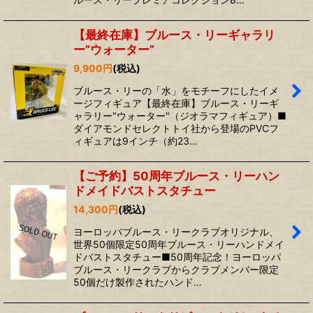
【最終在庫】ブルース・リーギャラリ
ー”ウォーター”
9,900
円
(税込)
ブルース・リーの「水」をモチーフにしたイメ
ージフィギュア【最終在庫】ブルース・リーギ
ャラリー"ウォーター"（ジオラマフィギュア）■
ダイアモンドセレクトトイ社から登場のPVCフ
ィギュアは9インチ（約23…
【ご予約】50周年ブルース・リーハン
ドメイドバストスタチュー
14,300
円
(税込)
ヨーロッパブルース・リークラブオリジナル、
世界50個限定50周年ブルース・リーハンドメイ
ドバストスタチュー■50周年記念！ヨーロッパ
ブルース・リークラブからクラブメンバー限定
50個だけ製作されたハンド…