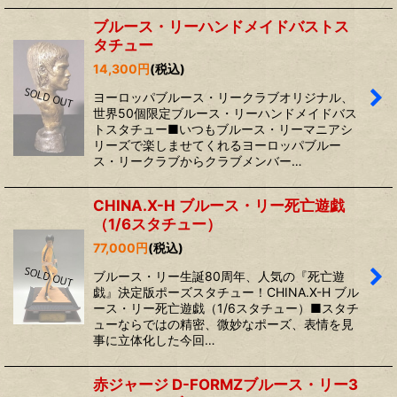
ブルース・リーハンドメイドバストス
タチュー
14,300
円
(税込)
ヨーロッパブルース・リークラブオリジナル、
世界50個限定ブルース・リーハンドメイドバス
トスタチュー■いつもブルース・リーマニアシ
リーズで楽しませてくれるヨーロッパブルー
ス・リークラブからクラブメンバー…
CHINA.X-H ブルース・リー死亡遊戯
（1/6スタチュー）
77,000
円
(税込)
ブルース・リー生誕80周年、人気の『死亡遊
戯』決定版ポーズスタチュー！CHINA.X-H ブル
ース・リー死亡遊戯（1/6スタチュー）■スタチ
ューならではの精密、微妙なポーズ、表情を見
事に立体化した今回…
赤ジャージ D-FORMZブルース・リー3