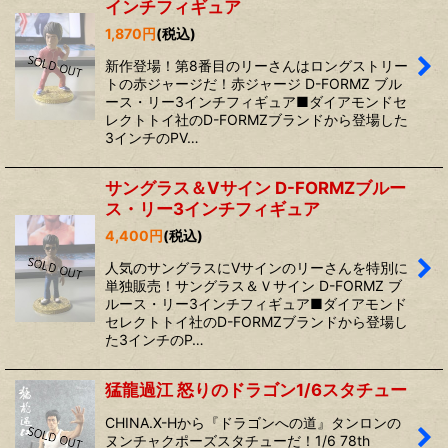
インチフィギュア
1,870
円
(税込)
新作登場！第8番目のリーさんはロングストリー
トの赤ジャージだ！赤ジャージ D-FORMZ ブル
ース・リー3インチフィギュア■ダイアモンドセ
レクトトイ社のD-FORMZブランドから登場した
3インチのPV…
サングラス＆Vサイン D-FORMZブルー
ス・リー3インチフィギュア
4,400
円
(税込)
人気のサングラスにVサインのリーさんを特別に
単独販売！サングラス＆Ｖサイン D-FORMZ ブ
ルース・リー3インチフィギュア■ダイアモンド
セレクトトイ社のD-FORMZブランドから登場し
た3インチのP…
猛龍過江 怒りのドラゴン1/6スタチュー
CHINA.X-Hから『ドラゴンへの道』タンロンの
ヌンチャクポーズスタチューだ！1/6 78th