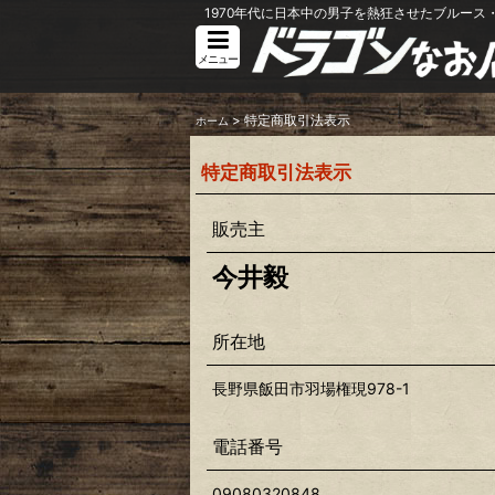
1970年代に日本中の男子を熱狂させたブルース・
メニュー
>
特定商取引法表示
ホーム
特定商取引法表示
販売主
今井毅
所在地
長野県飯田市羽場権現978-1
電話番号
09080320848