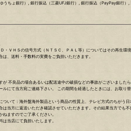
ゆうちょ銀行）, 銀行振込（三菱UFJ銀行）, 銀行振込（PayPay銀行）,
。
、ＤＶＤ・ＶＨＳの信号方式（ＮＴＳＣ、ＰＡＬ等）についてはその再生環
合は、送料・手数料の実費をご負担いただきます。
すが 不良品の場合あるいは配送途中の破損などの事故がございました
ールにて当方宛ご連絡下さい。 この期間を経過したときには、お取り
について：海外盤海外製品という商品の性質上、テレビ方式のちがう日
合は当方に返送いただき確認させていただきます。その結果当方でも不
かねますのでご了承ください。
料は当店にて負担いたします。