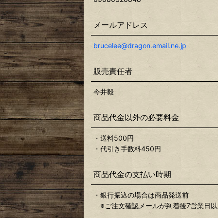
メールアドレス
brucelee@dragon.email.ne.jp
販売責任者
今井毅
商品代金以外の必要料金
・送料500円
・代引き手数料450円
商品代金の支払い時期
・銀行振込の場合は商品発送前
※ご注文確認メールが到着後7営業日以