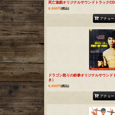
死亡遊戯オリジナルサウンドトラックC
6,600
円
(税込)
アチョー
ドラゴン怒りの鉄拳オリジナルサウンド
き）
6,600
円
(税込)
アチョー