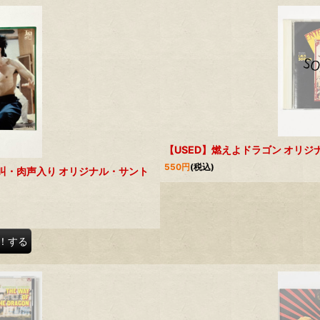
【USED】燃えよドラゴン オリ
550
円
(税込)
叫・肉声入り オリジナル・サント
！する