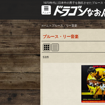
1970年代に日本中の男子を熱狂させたブルース・
メニュー
>
ブルース・リー音楽
ホーム
ブルース・リー音楽
53
件
サブカテゴリ
:
表示数
:
並び順
: