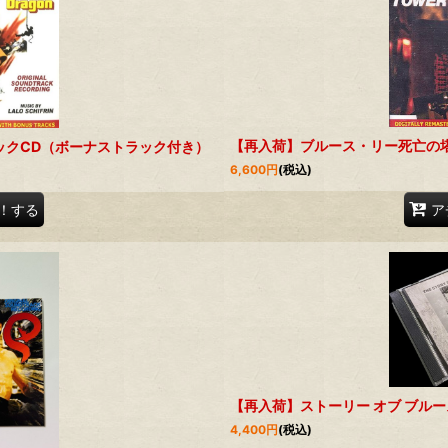
【再入荷】ブルース・リー死亡の
ックCD（ボーナストラック付き）
6,600
円
(税込)
！する
ア
【再入荷】ストーリー オブ ブル
4,400
円
(税込)