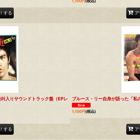
1,100
円
(税込)
！する
ア
の絶叫入りサウンドトラック盤（EPレ
ブルース・リー自身が語った「私
1,100
円
(税込)
！する
ア