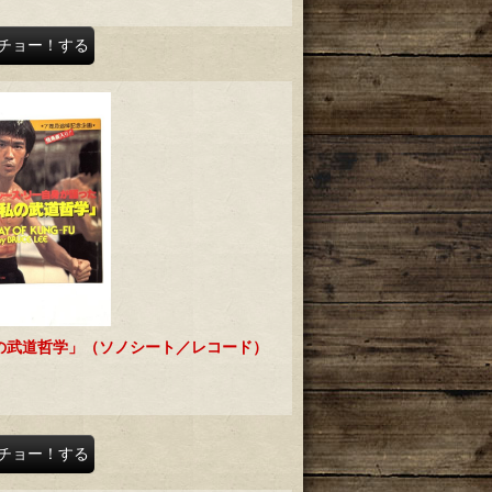
チョー！する
の武道哲学」（ソノシート／レコード）
チョー！する