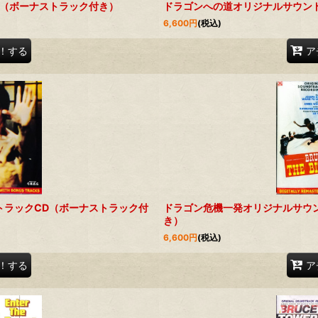
D（ボーナストラック付き）
ドラゴンへの道オリジナルサウン
6,600
円
(税込)
！する
ア
トラックCD（ボーナストラック付
ドラゴン危機一発オリジナルサウ
き）
6,600
円
(税込)
！する
ア