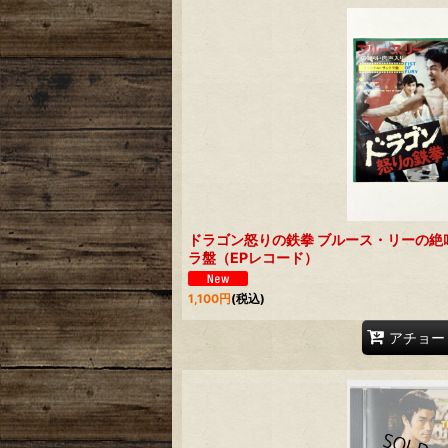
ドラゴン怒りの鉄拳 ブルース・リーの絶
ラ盤（EPレコード）
1,100
円
(税込)
アチョー