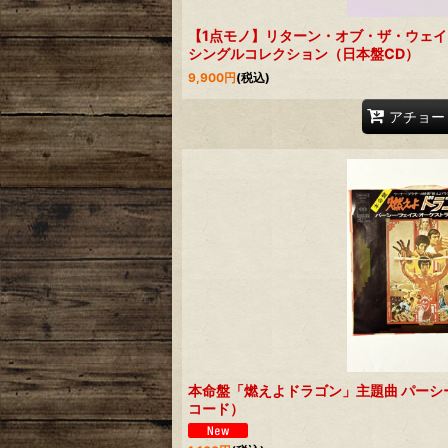
【1点モノ】リターン・オブ・ザ・ウェ
シングルコレクション（日本盤CD）
9,900
円
(税込)
アチョー
本命盤「燃えよドラゴン」主題曲 パーシ
コード）