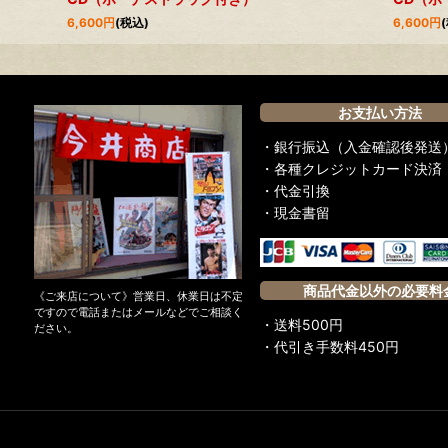
6,600
円
(税込)
6,600
円
お支払い方法
・銀行振込（入金確認後発送
・各種クレジットカード決済
・代金引換
・現金書留
商品代金以外の必要料
《ご来店について》営業日、休業日は不定
ですので電話またはメールなどでご相談く
・送料500円
ださい。
・代引き手数料450円