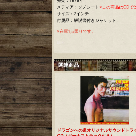
発売：1979年
メディア：ソノシート
※この商品はCD
サイズ：7インチ
付属品：解説書付きジャケット
※在庫1点限りです。
suk
関連商品
ドラゴンへの道オリジナルサウンドトラ
CD（ボーナストラック付き）