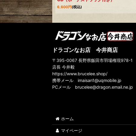
6,600
円
(税込)
ドラゴンなお店 今井商店
〒395-0067 長野県飯田市羽場権現978-1
店長 今井毅
https://www.brucelee.shop/
携帯メール
imaisan1@uqmobile.jp
PCメール
brucelee@dragon.email.ne.jp
ホーム
マイページ