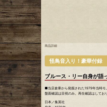
商品詳細
怪鳥音入り！豪華付録
ブルース・リー自身が語
■当店倉庫から発掘された1979年当時
盤面確認は目視のみ。再生確認はしてお
日本／集英社