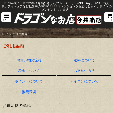
1970年代に日本中の男子を熱狂させたブルース・リーのBlu-ray、DVD、写真
集、フィギュアなど世界中のBRUCE LEEコレクションをお届けします。男子への
プレゼントにも最適！
メニュー
カート
>
ご利用案内
ホーム
ご利用案内
お買い物の流れ
送料について
税金について
お支払い方法
ポイントについて
アイコンについて
推奨環境
お買い物の流れ