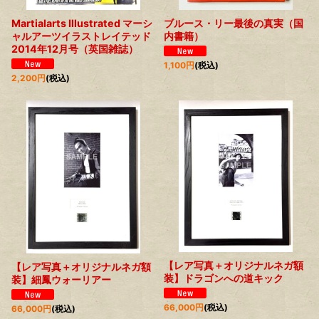
Martialarts Illustrated マーシ
ブルース・リー最後の真実（国
ャルアーツイラストレイテッド
内書籍）
2014年12月号（英国雑誌）
1,100
円
(税込)
2,200
円
(税込)
【レア写真＋オリジナルネガ額
【レア写真＋オリジナルネガ額
装】ドラゴンへの道キック
装】細鳳ウォーリアー
66,000
円
(税込)
66,000
円
(税込)