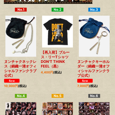
No.1
No.2
No.3
【再入荷】ブルー
ス・リーTシャツ
DON'T THINK
ヌンチャクネックレ
ヌンチャクキーホル
FEEL（黒）
ス（錦織一清オフィ
ダー（錦織一清オフ
シャルファンクラブ
ィシャルファンクラ
4,400
円
(税込)
公式）
ブ公式）
10,000
円
(税込)
7,000
円
(税込)
No.4
No.5
No.6