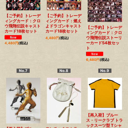
【ご予約】トレーデ
【ご予約】トレーデ
ィングカード：燃え
ィングカード：クロ
よドラゴンキャスト
ウ飛翔伝説キャスト
【ご予約】トレーデ
カード18枚セット
カード18枚セット
ィングカード：クロ
ウ飛翔伝説ストーリ
4,480
円
(税込)
ーカード54枚セッ
4,480
円
(税込)
ト
6,480
円
(税込)
No.7
No.8
No.9
【再入荷】ブルー
ス・リークラブ トラ
ックスーツ型 Tシャ