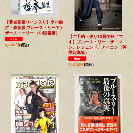
【著者直筆サイン入り】李小龍
哲・拳背後 ブルース・リーアナ
ザーストーリー （中国書籍）
【ご予約・残り10冊で終了で
す】ブルース・リー：ザ・マ
6,600
円
(税込)
ン、レジェンド、アイコン（英
国写真集）
11,000
円
(税込)