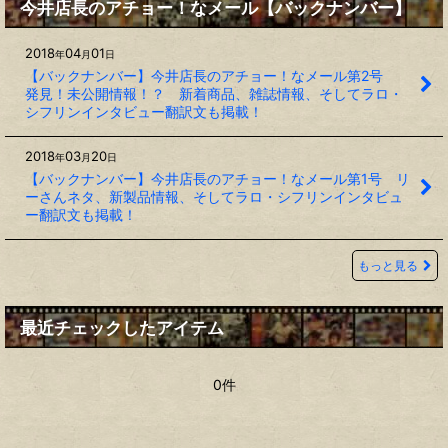
今井店長のアチョー！なメール【バックナンバー】
2018
04
01
年
月
日
【バックナンバー】今井店長のアチョー！なメール第2号
発見！未公開情報！？ 新着商品、雑誌情報、そしてラロ・
シフリンインタビュー翻訳文も掲載！
2018
03
20
年
月
日
【バックナンバー】今井店長のアチョー！なメール第1号 リ
ーさんネタ、新製品情報、そしてラロ・シフリンインタビュ
ー翻訳文も掲載！
もっと見る
最近チェックしたアイテム
0件