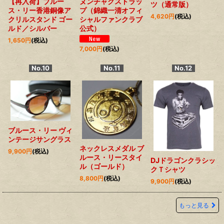
【再入荷】ブルー
ヌンチャクストラッ
ツ（通常版）
ス・リー香港銅像ア
プ（錦織一清オフィ
4,620
円
(税込)
クリルスタンド ゴー
シャルファンクラブ
ルド／シルバー
公式）
1,650
円
(税込)
7,000
円
(税込)
No.10
No.11
No.12
ブルース・リー ヴィ
ンテージサングラス
ネックレスメダル ブ
9,900
円
(税込)
ルース・リースタイ
DJドラゴンクラシッ
ル（ゴールド）
クＴシャツ
8,800
円
(税込)
9,900
円
(税込)
もっと見る