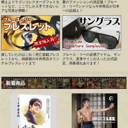
燃えよドラゴンコレクターズフォトセ
夏のファッションの決定版！ブルー
ットなど、ここでしか入手できないレ
ス・リーTシャツなら今井商店が日本
アな写真が満載！
一の品揃え！
探していたのはこれ！死亡遊戯ブレス
ブルース・リーの必携アイテム、サン
レットから、純銀製の今井商店オリジ
グラス。直筆サインが入った公式認
ナルブレスレットまで
定、高級感もあります！
新着商品