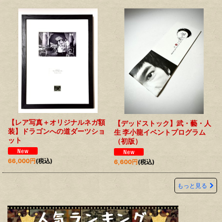
【レア写真＋オリジナルネガ額
【デッドストック】武・藝・人
装】ドラゴンへの道ダーツショ
生 李小龍イベントプログラム
ット
（初版）
66,000
円
(税込)
6,600
円
(税込)
もっと見る