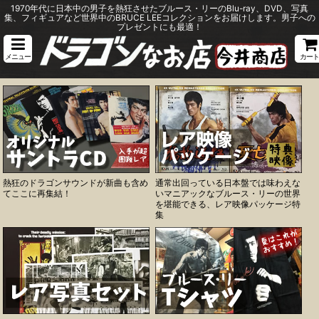
1970年代に日本中の男子を熱狂させたブルース・リーのBlu-ray、DVD、写真
集、フィギュアなど世界中のBRUCE LEEコレクションをお届けします。男子への
プレゼントにも最適！
メニュー
カート
熱狂のドラゴンサウンドが新曲も含め
通常出回っている日本盤では味わえな
てここに再集結！
いマニアックなブルース・リーの世界
を堪能できる、レア映像パッケージ特
集