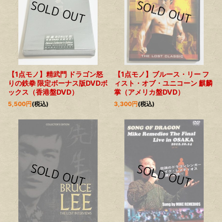
【1点モノ】精武門 ドラゴン怒
【1点モノ】ブルース・リー フ
りの鉄拳 限定ボーナス版DVDボ
ィスト・オブ・ユニコーン 麒麟
ックス（香港盤DVD）
掌（アメリカ盤DVD）
5,500
円
(税込)
3,300
円
(税込)