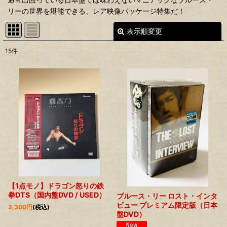
リーの世界を堪能できる、レア映像パッケージ特集だ！
表示順変更
閉じる
15
件
表示数
:
並び順
:
絞り込む
【1点モノ】ドラゴン怒りの鉄
拳DTS（国内盤DVD / USED）
ブルース・リー ロスト・インタ
ビュー プレミアム限定版（日本
3,300
円
(税込)
盤DVD）