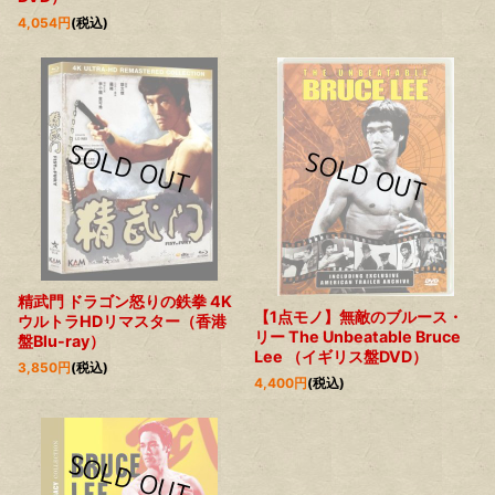
4,054
円
(税込)
精武門 ドラゴン怒りの鉄拳 4K
【1点モノ】無敵のブルース・
ウルトラHDリマスター（香港
リー The Unbeatable Bruce
盤Blu-ray）
Lee （イギリス盤DVD）
3,850
円
(税込)
4,400
円
(税込)