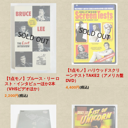
【1点モノ】ハリウッドスクリ
ーンテストTAKE2（アメリカ盤
【1点モノ】ブルース・リー ロ
DVD）
スト・インタビューほか2本
4,400
円
(税込)
（VHSビデオほか）
2,200
円
(税込)