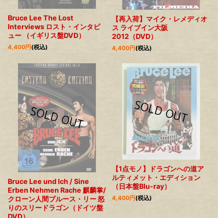
Bruce Lee The Lost
【再入荷】マイク・レメディオ
Interviews ロスト・インタビ
ス ライブイン大阪
ュー （イギリス盤DVD）
2012（DVD）
4,400
円
(税込)
4,400
円
(税込)
【1点モノ】ドラゴンへの道ア
ルティメット・エディション
Bruce Lee und Ich / Sine
（日本盤Blu-ray）
Erben Nehmen Rache 麒麟掌/
4,400
円
(税込)
クローン人間ブルース・リー 怒
りのスリードラゴン（ドイツ盤
DVD）