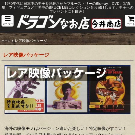
1970年代に日本中の男子を熱狂させたブルース・リーのBlu-ray、DVD、写真
集、フィギュアなど世界中のBRUCE LEEコレクションをお届けします。男子への
プレゼントにも最適！
メニュー
カート
>
レア映像パッケージ
ホーム
レア映像パッケージ
海外の映像モノはバージョン違いた楽しい！特定映像がすごい！
通常出回っている日本盤では味わえないマニアックなブルース・