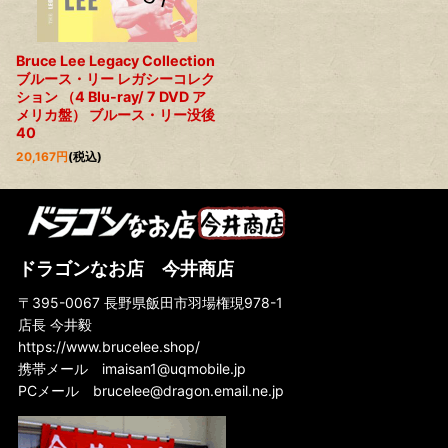
Bruce Lee Legacy Collection
ブルース・リー レガシーコレク
ション （4 Blu-ray/ 7 DVD ア
メリカ盤） ブルース・リー没後
40
20,167
円
(税込)
ドラゴンなお店 今井商店
〒395-0067 長野県飯田市羽場権現978-1
店長 今井毅
https://www.brucelee.shop/
携帯メール
imaisan1@uqmobile.jp
PCメール
brucelee@dragon.email.ne.jp