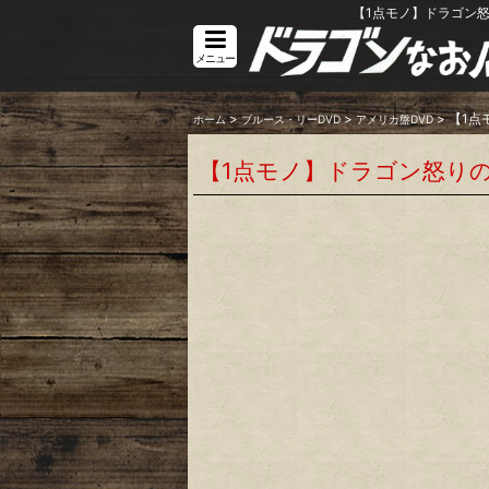
【1点モノ】ドラゴン怒
メニュー
>
>
>
【1点
ホーム
ブルース・リーDVD
アメリカ盤DVD
【1点モノ】ドラゴン怒りの鉄拳