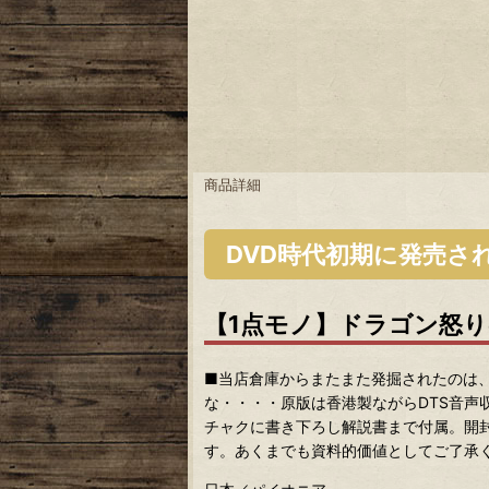
商品詳細
DVD時代初期に発売さ
【1点モノ】ドラゴン怒りの鉄
■当店倉庫からまたまた発掘されたのは
な・・・・原版は香港製ながらDTS音
チャクに書き下ろし解説書まで付属。開封
す。あくまでも資料的価値としてご了承