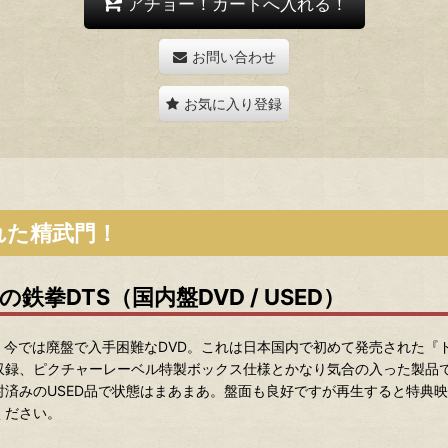
アチョー！カートへ入れる！
お問い合わせ
お気に入り登録
れた精武門！
拳DTS（国内盤DVD / USED）
、今では廃盤で入手困難なDVD。これは日本国内で初めて発売された『
声収録、ピクチャーレーベル特製ボックス仕様とかなり気合の入った製品
済みのUSED品で状態はまあまあ。盤面も良好ですが再生すると特典
ください。