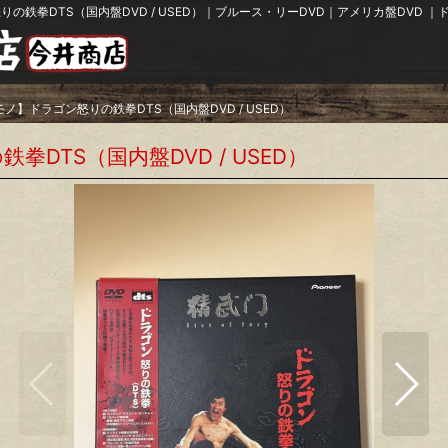
りの鉄拳DTS（国内盤DVD / USED）｜ブルース・リーDVD｜アメリカ盤DVD ｜
モノ】ドラゴン怒りの鉄拳DTS（国内盤DVD / USED）
DTS（国内盤DVD / USED）