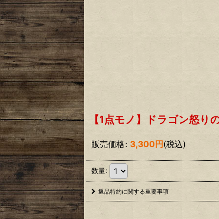
【1点モノ】ドラゴン怒りの鉄拳
販売価格
:
3,300
円
(税込)
数量
:
返品特約に関する重要事項