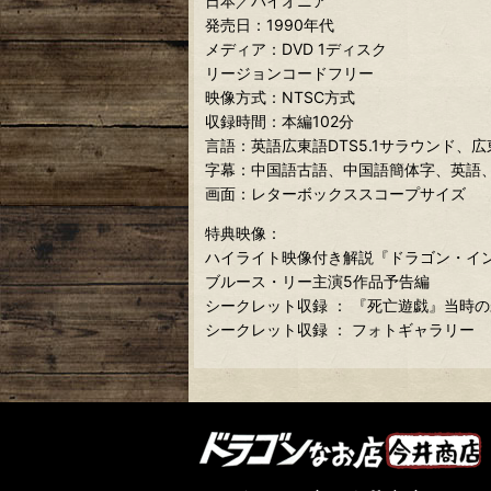
日本／パイオニア
発売日：1990年代
メディア：DVD 1ディスク
リージョンコードフリー
映像方式：NTSC方式
収録時間：本編102分
言語：英語広東語DTS5.1サラウンド、広
字幕：中国語古語、中国語簡体字、英語
画面：レターボックススコープサイズ
特典映像：
ハイライト映像付き解説『ドラゴン・イ
ブルース・リー主演5作品予告編
シークレット収録 ： 『死亡遊戯』当時
シークレット収録 ： フォトギャラリー