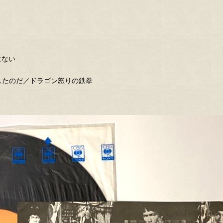
マ
はない
したのだ／ドラゴン怒りの鉄拳