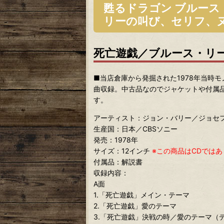
甦るドラゴン ブルー
リーの叫び、セリフ、
死亡遊戯／ブルース・リー
■当店倉庫から発掘された1978年当時
曲収録。中古品なのでジャケットや付属
す。
アーティスト：ジョン・バリー／ジョセ
生産国：日本／CBSソニー
発売：1978年
サイズ：12インチ
※この商品はCDでは
付属品：解説書
収録内容：
A面
1.「死亡遊戯」メイン・テーマ
2.「死亡遊戯」愛のテーマ
3.「死亡遊戯」決戦の時／愛のテーマ（