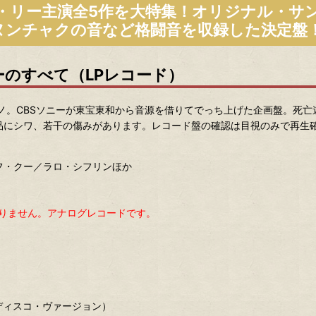
ス・リー主演全5作を大特集！オリジナル・サ
ヌンチャクの音など格闘音を収録した決定盤
のすべて（LPレコード）
モノ。CBSソニーが東宝東和から音源を借りてでっち上げた企画盤。死
品にシワ、若干の傷みがあります。レコード盤の確認は目視のみで再生
フ・クー／ラロ・シフリンほか
ありません。アナログレコードです。
ディスコ・ヴァージョン）