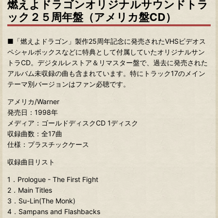
燃えよドラゴンオリジナルサウンドトラ
ック２５周年盤（アメリカ盤CD）
■「燃えよドラゴン」製作25周年記念に発売されたVHSビデオス
ペシャルボックスなどに特典として付属していたオリジナルサン
トラCD。デジタルレストア＆リマスター盤で、過去に発売された
アルバム未収録の曲も含まれています。特にトラック17のメイン
テーマ別バージョンはファン必聴です。
アメリカ/Warner
発売日：1998年
メディア：ゴールドディスクCD 1ディスク
収録曲数：全17曲
仕様：プラスチックケース
収録曲目リスト
1．Prologue - The First Fight
2．Main Titles
3．Su-Lin(The Monk)
4．Sampans and Flashbacks