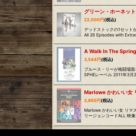
グリーン・ホーネット 
22,000
円
(税込)
デッドストックの1セットが見
All 26 Episodes with Extr
A Walk In The S
3,544
円
(税込)
ブルース・リーが格闘場面をコー
SPHEレーベル 2011年3月
Marlowe かわい
3,850
円
(税込)
Marlowe かわいい女 リ
リージョンコードALL 映像