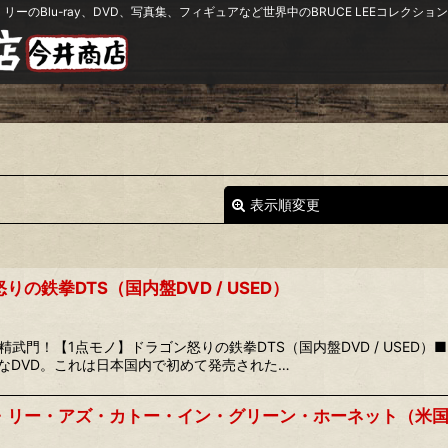
リーのBlu-ray、DVD、写真集、フィギュアなど世界中のBRUCE LEEコレク
表示順変更
の鉄拳DTS（国内盤DVD / USED）
精武門！【1点モノ】ドラゴン怒りの鉄拳DTS（国内盤DVD / USED
なDVD。これは日本国内で初めて発売された…
絞り込む
リー・アズ・カトー・イン・グリーン・ホーネット（米国盤DV