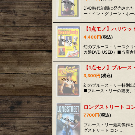
DVD時代初期に発売されたグリ
ー・イン・グリーン・ホーネ
【1点モノ】ハリウッド
4,400
円
(税込)
幻のブルース・リースクリーン
カ盤DVD USED）■当
【1点モノ】ブルース
3,300
円
(税込)
幻のブルース・リー特別出演映像
■ブルース・リーの親友、
ロングストリート コ
7,700
円
(税込)
ブルース・リー最高傑作とも言われる幻
グストリート コン…