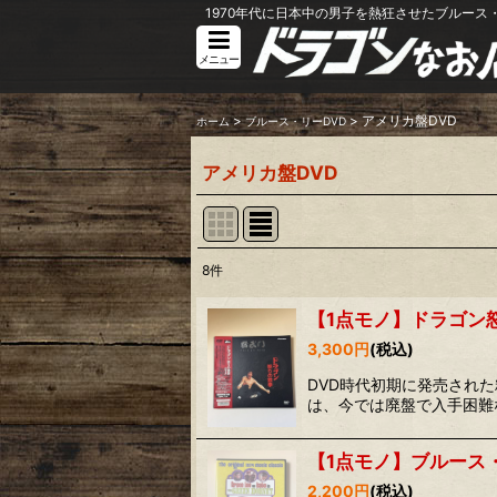
1970年代に日本中の男子を熱狂させたブルース・
メニュー
>
>
アメリカ盤DVD
ホーム
ブルース・リーDVD
アメリカ盤DVD
8
件
表示数
:
【1点モノ】ドラゴン怒り
3,300
円
(税込)
並び順
:
DVD時代初期に発売された
は、今では廃盤で入手困難
【1点モノ】ブルース・
2,200
円
(税込)