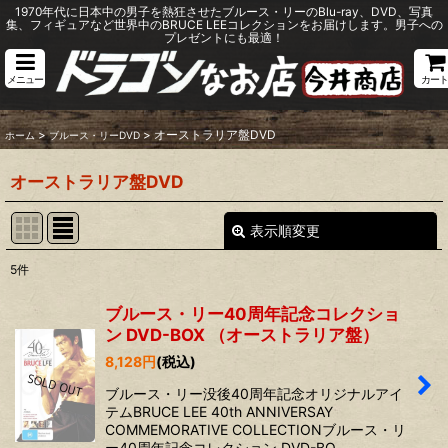
1970年代に日本中の男子を熱狂させたブルース・リーのBlu-ray、DVD、写真
集、フィギュアなど世界中のBRUCE LEEコレクションをお届けします。男子への
プレゼントにも最適！
メニュー
カート
>
>
オーストラリア盤DVD
ホーム
ブルース・リーDVD
オーストラリア盤DVD
表示順変更
閉じる
5
件
表示数
:
ブルース・リー40周年記念コレクショ
ン DVD-BOX （オーストラリア盤）
並び順
:
8,128
円
(税込)
ブルース・リー没後40周年記念オリジナルアイ
絞り込む
テムBRUCE LEE 40th ANNIVERSAY
COMMEMORATIVE COLLECTIONブルース・リ
ー40周年記念コレクション DVD-BO…