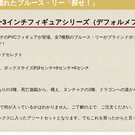
隠れたブルース・リー「探せ！」
・リー3インチフィギュアシリーズ（デフォルメ
チのPVCフィギュアが登場。全7種類のブルース・リーがブラインドボ
ぞ！
ンドセレクト
、ボックスサイズ約9センチ×9センチ×6センチ
りの3種、死亡遊戯から、構え、ヌンチャクの2種、ドラゴンへの道か
ので何が入っているかはわかりません。ご了解の上で、ご注文ください。
ックスに入ったアソートセットとなります。でもこれを買ったからと言