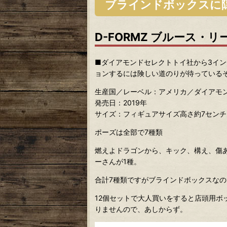
ブラインドボックスに
D-FORMZ ブルース
■ダイアモンドセレクトトイ社から3イン
ョンするには険しい道のりが待っている
生産国／レーベル：アメリカ／ダイアモ
発売日：2019年
サイズ：フィギュアサイズ高さ約7センチ
ポーズは全部で7種類
燃えよドラゴンから、キック、構え、傷あ
ーさんが1種。
合計7種類ですがブラインドボックスな
12個セットで大人買いをすると店頭用ボ
りませんので、あしからず。