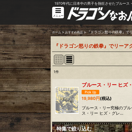
1970年代に日本中の男子を熱狂させたブルース・
メニュー
>
>
『ドラゴン怒りの鉄拳』で
ホーム
おすすめ商品
『ドラゴン怒りの鉄拳』でリーア
1
件
表示数
:
ブルース・リー ヒズ・
並び順
:
19,980
円
(税込)
ブルース・リー究極のブルーレイ、
ス・リー ヒズ・グレ…
特集で絞り込む