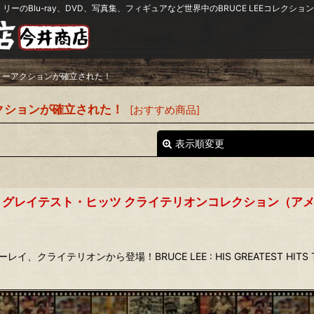
リーのBlu-ray、DVD、写真集、フィギュアなど世界中のBRUCE LEEコレク
リーアクションが確立された！
クションが確立された！
[
おすすめ商品
]
表示順変更
グレイテスト・ヒッツ クライテリオンコレクション（アメリカ
クライテリオンから登場！BRUCE LEE : HIS GREATEST HITS THE
絞り込む