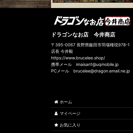
なんてったって『燃えよドラゴン』！
すべては『ドラゴン危機一発』から始まった！
ドラゴンなお店 今井商店
『ドラゴン怒りの鉄拳』でリーアクションが確立さ
〒395-0067 長野県飯田市羽場権現978-1
名作『ドラゴンへの道』はブルース・リー魂の傑作
店長 今井毅
https://www.brucelee.shop/
『死亡遊戯』は永遠に終わらない死のゲームだ！
携帯メール
imaisan1@uqmobile.jp
PCメール
brucelee@dragon.email.ne.jp
『グリーン・ホーネット』にも若き日のリーさんの
怪作『死亡の塔』に君もいずれ魅了されるだろう
ドイツ
ホーム
スペイン
マイページ
フランス
お気に入り
香港