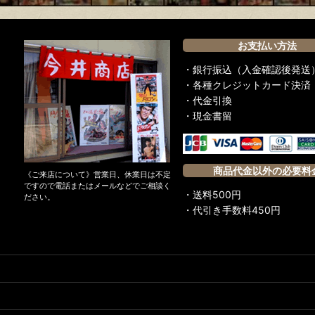
お支払い方法
・銀行振込（入金確認後発送
・各種クレジットカード決済
れた！
・代金引換
・現金書留
商品代金以外の必要料
リアルアクション満載！
《ご来店について》営業日、休業日は不定
ですので電話またはメールなどでご相談く
・送料500円
ださい。
・代引き手数料450円