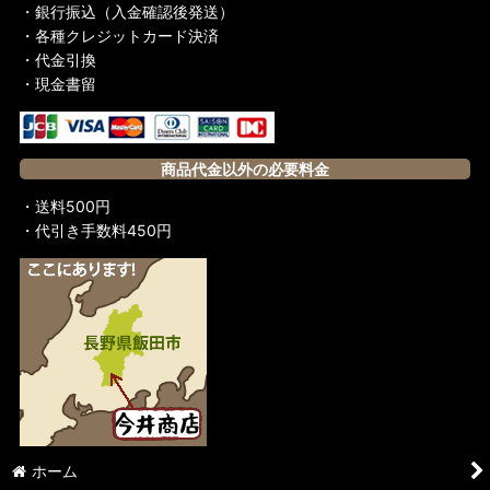
・銀行振込（入金確認後発送）
アメリカ
・各種クレジットカード決済
・代金引換
中国
・現金書留
マレーシア
シンガポール
商品代金以外の必要料金
台湾
・送料500円
・代引き手数料450円
BRUCE LEE MANIA ブルース・リーマニア
ブルース・リー同人誌 小龍記
日本語で読める！レジェンズ・オブ・ドラゴン待望の日本語版
BRUCE LEE REVIEW ブルース・リーレヴュー
BRUCE LEE FOREVER ブルース・リーフォーエバー
今井店長の日本語翻訳シリーズ
ホーム