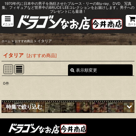
1970年代に日本中の男子を熱狂させたブルース・リーのBlu-ray、DVD、写真
集、フィギュアなど世界中のBRUCE LEEコレクションをお届けします。男子への
プレゼントにも最適！
メニュー
カート
>
>
イタリア
ホーム
おすすめ商品
イタリア
[
おすすめ商品
]
表示順変更
閉じる
0
件
表示数
:
並び順
:
特集で絞り込む
絞り込む
なんてったって『燃えよドラゴン』！