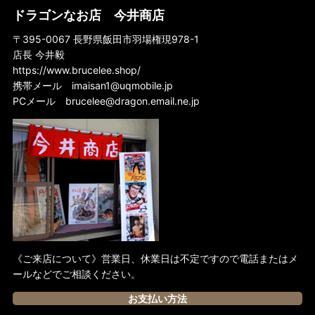
すべては『ドラゴン危機一発』から始まった！
ドラゴンなお店 今井商店
『ドラゴン怒りの鉄拳』でリーアクションが確立された！
〒395-0067 長野県飯田市羽場権現978-1
店長 今井毅
名作『ドラゴンへの道』はブルース・リー魂の傑作
https://www.brucelee.shop/
『死亡遊戯』は永遠に終わらない死のゲームだ！
携帯メール
imaisan1@uqmobile.jp
PCメール
brucelee@dragon.email.ne.jp
『グリーン・ホーネット』にも若き日のリーさんのリアルアクション満載！
怪作『死亡の塔』に君もいずれ魅了されるだろう
ドイツ
スペイン
フランス
香港
《ご来店について》営業日、休業日は不定ですので電話またはメ
ールなどでご相談ください。
イタリア
お支払い方法
イギリス