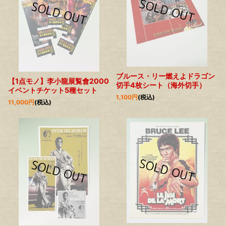
絞り込む
ブルース・リー燃えよドラゴン
【1点モノ】李小龍展覧會2000
切手4枚シート（海外切手）
イベントチケット5種セット
1,100
円
(税込)
11,000
円
(税込)