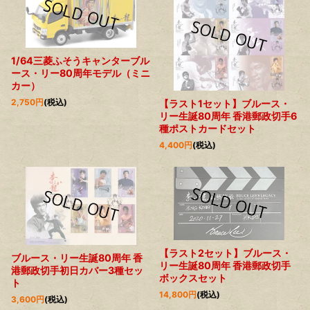
1/64三菱ふそうキャンターブル
ース・リー80周年モデル（ミニ
カー）
2,750
円
(税込)
【ラスト1セット】ブルース・
リー生誕80周年 香港郵政切手6
種ポストカードセット
4,400
円
(税込)
【ラスト2セット】ブルース・
ブルース・リー生誕80周年 香
リー生誕80周年 香港郵政切手
港郵政切手初日カバー3種セッ
ボックスセット
ト
14,800
円
(税込)
3,600
円
(税込)