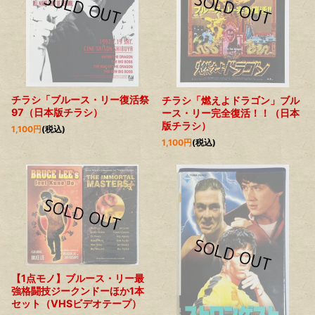
チラシ「ブルース・リー復活祭
チラシ「燃えよドラゴン」ブル
97（日本版チラシ）
ース・リー完全復活！！（日本
版チラシ）
1,100
円
(税込)
1,100
円
(税込)
【1点モノ】ブルース・リー最
強格闘技ジークンドーほか1本
セット（VHSビデオテープ）