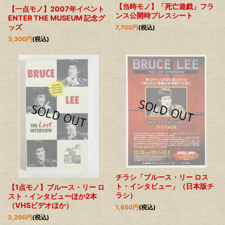
【当時モノ】「死亡遊戯」フラ
【一点モノ】2007年イベント
ンス公開時プレスシート
ENTER THE MUSEUM 記念グ
ッズ
7,700
円
(税込)
3,300
円
(税込)
チラシ「ブルース・リー ロス
ト・インタビュー」（日本版チ
【1点モノ】ブルース・リー ロ
ラシ）
スト・インタビューほか2本
（VHSビデオほか）
1,650
円
(税込)
2,200
円
(税込)