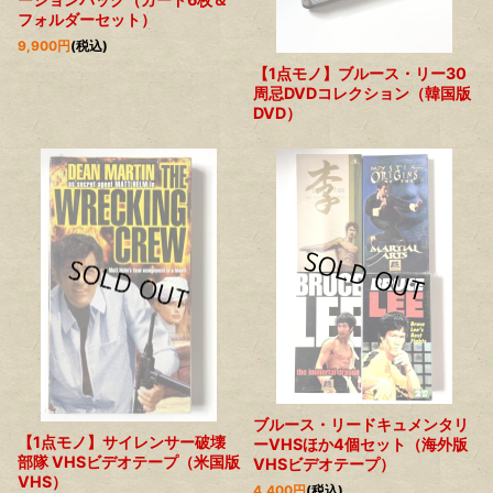
フォルダーセット）
9,900
円
(税込)
【1点モノ】ブルース・リー30
周忌DVDコレクション（韓国版
DVD）
ブルース・リードキュメンタリ
【1点モノ】サイレンサー破壊
ーVHSほか4個セット（海外版
部隊 VHSビデオテープ（米国版
VHSビデオテープ）
VHS）
4,400
円
(税込)