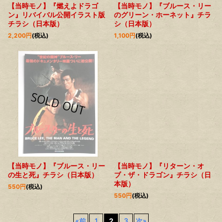
【当時モノ】『燃えよドラゴ
【当時モノ】『ブルース・リー
ン』リバイバル公開イラスト版
のグリーン・ホーネット』チラ
チラシ（日本版）
シ（日本版）
2,200
円
(税込)
1,100
円
(税込)
【当時モノ】『ブルース・リー
【当時モノ】『リターン・オ
の生と死』チラシ（日本版）
ブ・ザ・ドラゴン』チラシ（日
本版）
550
円
(税込)
550
円
(税込)
«
前
1
2
3
次
»