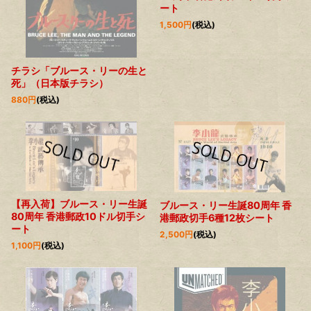
ート
1,500
円
(税込)
チラシ「ブルース・リーの生と
死」（日本版チラシ）
880
円
(税込)
【再入荷】ブルース・リー生誕
ブルース・リー生誕80周年 香
80周年 香港郵政10ドル切手シ
港郵政切手6種12枚シート
ート
2,500
円
(税込)
1,100
円
(税込)