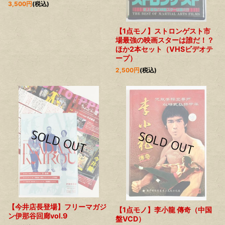
3,500
円
(税込)
【1点モノ】ストロンゲスト市
場最強の映画スターは誰だ！？
ほか2本セット（VHSビデオテ
ープ）
2,500
円
(税込)
【今井店長登場】フリーマガジ
【1点モノ】李小龍 傳奇（中国
ン伊那谷回廊vol.9
盤VCD）