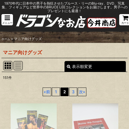
1970年代に日本中の男子を熱狂させたブルース・リーのBlu-ray、DVD、写真
集、フィギュアなど世界中のBRUCE LEEコレクションをお届けします。男子への
プレゼントにも最適！
メニュー
カート
>
マニア向けグッズ
ホーム
マニア向けグッズ
表示順変更
閉じる
151
件
サブカテゴリ
:
«
前
1
2
3
次
»
表示数
:
並び順
: