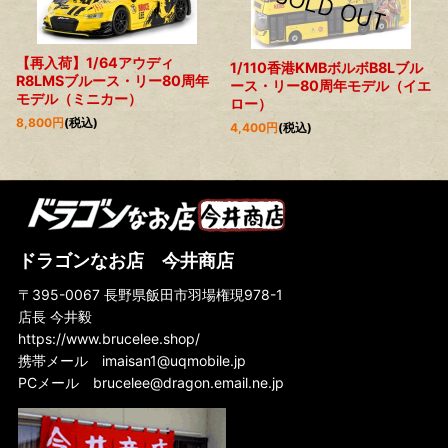
【再入荷】1/64アウディ
1/110香港KMBボルボB8Lブル
R8LMSブルース・リー80周年
ース・リー80周年モデル（イエ
モデル（ミニカー）
ロー）
8,800
円
(税込)
4,400
円
(税込)
ドラゴンなお店 今井商店
〒395-0067 長野県飯田市羽場権現978-1
店長 今井毅
https://www.brucelee.shop/
携帯メール
imaisan1@uqmobile.jp
PCメール
brucelee@dragon.email.ne.jp