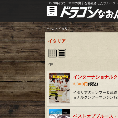
1970年代に日本中の男子を熱狂させたブルース・
メニュー
>
イタリア
ホーム
イタリア
7
件
表示数
:
インターナショナルク
並び順
:
3,300
円
(税込)
イタリアのクンフー＆武道専門マ
ョナルクンフーマガジン1
ベストオブブルース・