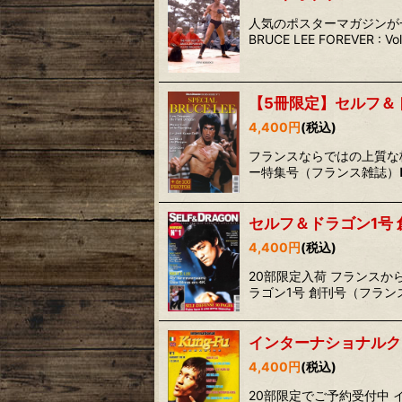
人気のポスターマガジンが一冊
BRUCE LEE FOREVER : V
【5冊限定】セルフ＆
4,400
円
(税込)
フランスならではの上質な格闘
ー特集号（フランス雑誌）
セルフ＆ドラゴン1号
4,400
円
(税込)
20部限定入荷 フランスか
ラゴン1号 創刊号（フラ
インターナショナルク
4,400
円
(税込)
20部限定でご予約受付中 