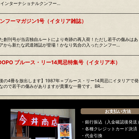
 Nr.3インターナショナルクンフー…
ンフーマガジン1号（イタリア雑誌）
た創刊号が当店独自ルートにより奇跡の再入荷！ただし若干の傷みはあ
アから新たな武道雑誌が登場！かなり気合の入ったクンフー…
ANNI DOPO ブルース・リー14周忌特集号（イタリア本）
後の4冊を放出します】1987年＝ブルース・リー14周忌にイタリアで
なので若干の傷みがありますが貴重な一冊です。BR…
お支払い方法
・銀行振込（入金確認後発送
・各種クレジットカード決済
・代金引換