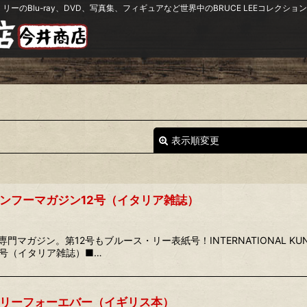
リーのBlu-ray、DVD、写真集、フィギュアなど世界中のBRUCE LEEコレク
表示順変更
ンフーマガジン12号（イタリア雑誌）
ガジン。第12号もブルース・リー表紙号！INTERNATIONAL KUNG-F
2号（イタリア雑誌）■…
絞り込む
リーフォーエバー（イギリス本）