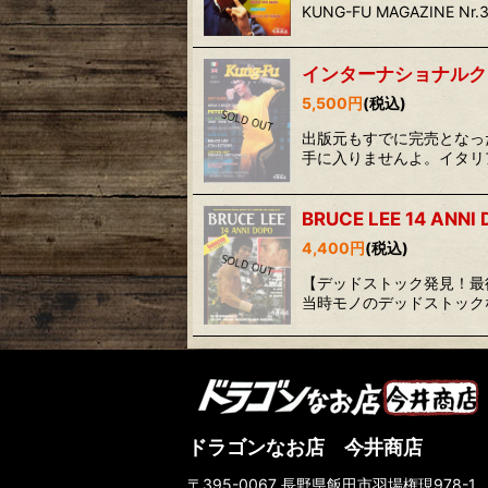
KUNG-FU MAGAZINE
インターナショナルク
5,500
円
(税込)
出版元もすでに完売となっ
手に入りませんよ。イタリ
BRUCE LEE 14 
4,400
円
(税込)
【デッドストック発見！最
当時モノのデッドストック
ドラゴンなお店 今井商店
〒395-0067 長野県飯田市羽場権現978-1