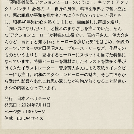
「昭和英雄伝説 アクションヒーローのように」。キック！ アタッ
ク！ パンチ！ 必殺の…!! 自身の身体、精神を限界まで奮い立た
せ、悪の組織や平和を乱す者たちに立ち向かっていった男たち
に、昭和40年男は心を熱くしました。画面越しに声援を送り、
「強い男になりたい！」と憧れのまなざしを注いでいた、そん
な“アクションヒーロー”が特集の主役です。宮内洋さん、伴大介さ
んなど、言わずと知られた“ヒーローを演じた男”をはじめ、伝説の
スーツアクターや倉田保昭さん、ブルース・リーなど、作品その
ものというよりも、登場するヒーローにスポットを当てた特集に
なっています。特撮ヒーローを題材にしたイラストを数多く手が
けてきたイラストレーター・菅原芳人さんによる表紙＆インタビ
ューにも注目。昭和のアクションヒーローの魅力、そして彼らか
ら受けた影響をあれこれ思い返しながら胸が熱くなること間違い
ナシの内容となっています。
発行：日本／ヘリテージ
発売日：2024年7月11日
ページ数：130ページ
体裁：ほぼA4サイズ