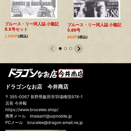
ブルース・リー同人誌 小龍記
ブルース・リー同人誌 小龍記
6.X号セット
5.89号
1,500
円
(税込)
880
円
(税込)
ドラゴンなお店 今井商店
〒395-0067 長野県飯田市羽場権現978-1
店長 今井毅
https://www.brucelee.shop/
携帯メール
imaisan1@uqmobile.jp
PCメール
brucelee@dragon.email.ne.jp