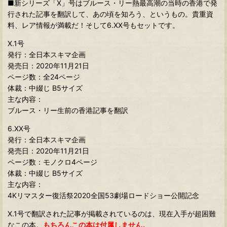
■新シリーズ「X」号はブルース・リー熱最高潮の当時の香港で発
行された記事を翻訳して、あの頃を知ろう、というもの。貴重資
料、レア情報が満載だ！そして6.XX号もセットです。
X.1号
発行：全日本スキマ企画
発売日：2020年11月21日
ページ数：全24ページ
体裁：中綴じ B5サイズ
主な内容：
ブルース・リー生前の香港記事を翻訳
6.XX号
発行：全日本スキマ企画
発売日：2020年11月21日
ページ数：モノクロ4ページ
体裁：中綴じ B5サイズ
主な内容：
4Kリマスター復活祭2020全国53劇場ロードショー公開記念
X.1号で翻訳された記事が掲載されているのは、現在入手が超困難
なこの本。
もちろんこの本は付属しません。