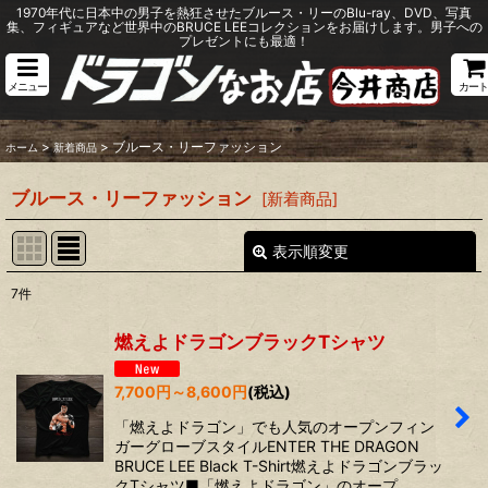
1970年代に日本中の男子を熱狂させたブルース・リーのBlu-ray、DVD、写真
集、フィギュアなど世界中のBRUCE LEEコレクションをお届けします。男子への
プレゼントにも最適！
メニュー
カート
>
>
ブルース・リーファッション
ホーム
新着商品
ブルース・リーファッション
[
新着商品
]
表示順変更
閉じる
7
件
サブカテゴリ
:
燃えよドラゴンブラックTシャツ
表示数
:
7,700
円
～8,600
円
(税込)
「燃えよドラゴン」でも人気のオープンフィン
並び順
:
ガーグローブスタイルENTER THE DRAGON
BRUCE LEE Black T-Shirt燃えよドラゴンブラッ
クTシャツ■「燃えよドラゴン」のオープ…