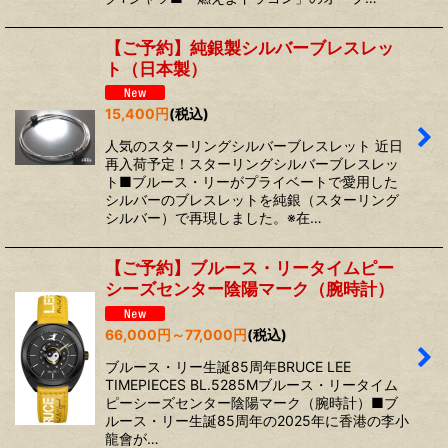
絞り込む
【ご予約】純銀製シルバーブレスレッ
ト（日本製）
15,400
円
(税込)
人気のスターリングシルバーブレスレット 近日
再入荷予定！スターリングシルバーブレスレッ
ト■ブルース・リーがプライベートで愛用した
シルバーのブレスレットを純銀（スターリング
シルバー）で再現しました。※在…
【ご予約】ブルース・リータイムピー
シーズセンター陰陽マーク（腕時計）
66,000
円
～77,000
円
(税込)
ブルース・リー生誕85周年BRUCE LEE
TIMEPIECES BL.5285Mブルース・リータイム
ピーシーズセンター陰陽マーク（腕時計）■ブ
ルース・リー生誕85周年の2025年に香港の李小
龍會が…