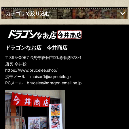
カテゴリで絞り込む
ブルース・リーファッション (全商品)
Ｔシャツ
ドラゴンなお店 今井商店
ブレスレット
〒395-0067 長野県飯田市羽場権現978-1
店長 今井毅
ジャケット
https://www.brucelee.shop/
サングラス
携帯メール
imaisan1@uqmobile.jp
PCメール
brucelee@dragon.email.ne.jp
雑貨・小物・その他