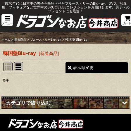
1970年代に日本中の男子を熱狂させたブルース・リーのBlu-ray、DVD、写真
集、フィギュアなど世界中のBRUCE LEEコレクションをお届けします。男子への
プレゼントにも最適！
メニュー
カート
>
>
>
韓国盤Blu-ray
ホーム
新着商品
ブルース・リーBlu-ray
韓国盤Blu-ray
[
新着商品
]
表示順変更
閉じる
0
件
表示数
:
並び順
:
カテゴリで絞り込む
絞り込む
ブルース・リーBlu-ray (全商品)