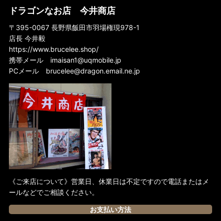
オーストラリア盤Blu-ray
ドラゴンなお店 今井商店
ドイツ版Blu-ray
〒395-0067 長野県飯田市羽場権現978-1
店長 今井毅
スペイン版Blu-ray
https://www.brucelee.shop/
フランス版Blu-ray
携帯メール
imaisan1@uqmobile.jp
PCメール
brucelee@dragon.email.ne.jp
香港盤Blu-ray
日本盤Blu-ray
イギリス盤Blu-ray
アメリカ盤Blu-ray
韓国盤Blu-ray
《ご来店について》営業日、休業日は不定ですので電話またはメ
ールなどでご相談ください。
お支払い方法