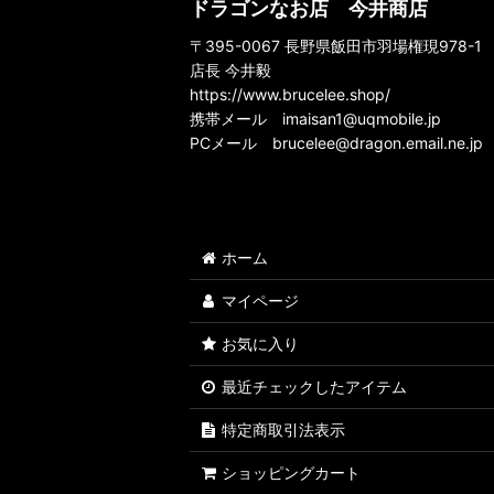
ドラゴンなお店 今井商店
スタチュー
〒395-0067 長野県飯田市羽場権現978-1
ノンスケールフィギュア
店長 今井毅
https://www.brucelee.shop/
携帯メール
imaisan1@uqmobile.jp
PCメール
brucelee@dragon.email.ne.jp
ホーム
マイページ
お気に入り
最近チェックしたアイテム
特定商取引法表示
ショッピングカート