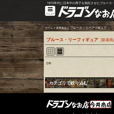
1970年代に日本中の男子を熱狂させたブルース・
メニュー
>
>
ブルース・リーフィギュア
ホーム
新着商品
ブルース・リーフィギュア
[
新着商
0
件
サブカテゴリ
:
表示数
:
カテゴリで絞り込む
並び順
:
ブルース・リーフィギュア (全商品)
アクションフィギュア