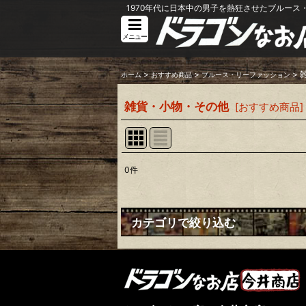
1970年代に日本中の男子を熱狂させたブルース・
メニュー
>
>
>
ホーム
おすすめ商品
ブルース・リーファッション
雑貨・小物・その他
[
おすすめ商品
]
0
件
表示数
:
並び順
:
カテゴリで絞り込む
ブルース・リーファッション (全商品)
Ｔシャツ