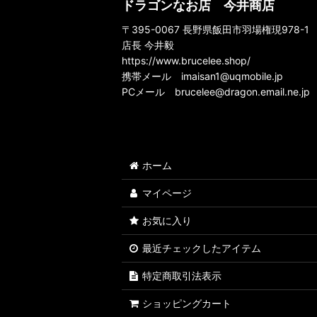
ドラゴンなお店 今井商店
ブレスレット
〒395-0067 長野県飯田市羽場権現978-1
ジャケット
店長 今井毅
https://www.brucelee.shop/
サングラス
携帯メール
imaisan1@uqmobile.jp
PCメール
brucelee@dragon.email.ne.jp
雑貨・小物・その他
ホーム
マイページ
お気に入り
最近チェックしたアイテム
特定商取引法表示
ショッピングカート