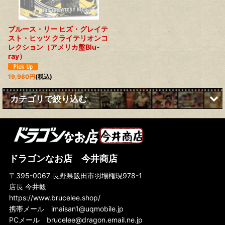
絞り込む
ブルース・リー ヒズ・グレイテ
スト・ヒッツ クライテリオンコ
レクション（アメリカ盤Blu-
ray）
19,980
円
(税込)
カテゴリで絞り込む
ブルース・リーBlu-ray (全商品)
オーストラリア盤Blu-ray
ドラゴンなお店 今井商店
ドイツ版Blu-ray
〒395-0067 長野県飯田市羽場権現978-1
店長 今井毅
スペイン版Blu-ray
https://www.brucelee.shop/
フランス版Blu-ray
携帯メール
imaisan1@uqmobile.jp
PCメール
brucelee@dragon.email.ne.jp