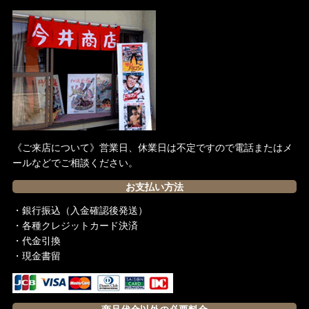
香港盤Blu-ray
日本盤Blu-ray
イギリス盤Blu-ray
アメリカ盤Blu-ray
韓国盤Blu-ray
《ご来店について》営業日、休業日は不定ですので電話またはメ
ールなどでご相談ください。
お支払い方法
・銀行振込（入金確認後発送）
・各種クレジットカード決済
・代金引換
・現金書留