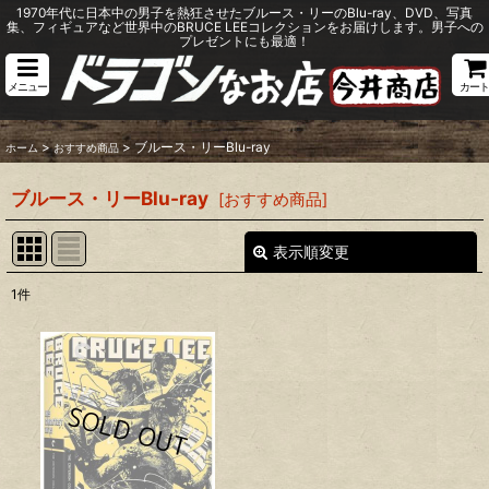
1970年代に日本中の男子を熱狂させたブルース・リーのBlu-ray、DVD、写真
集、フィギュアなど世界中のBRUCE LEEコレクションをお届けします。男子への
プレゼントにも最適！
メニュー
カート
>
>
ブルース・リーBlu-ray
ホーム
おすすめ商品
ブルース・リーBlu-ray
[
おすすめ商品
]
表示順変更
閉じる
1
件
サブカテゴリ
:
表示数
:
並び順
: