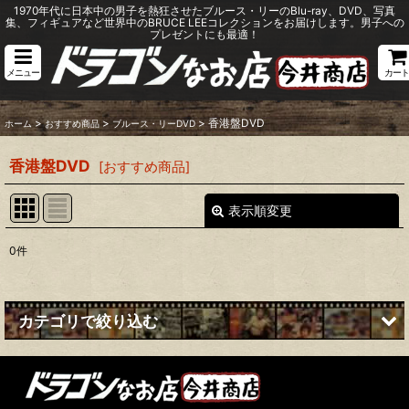
1970年代に日本中の男子を熱狂させたブルース・リーのBlu-ray、DVD、写真
集、フィギュアなど世界中のBRUCE LEEコレクションをお届けします。男子への
プレゼントにも最適！
メニュー
カート
>
>
>
香港盤DVD
ホーム
おすすめ商品
ブルース・リーDVD
香港盤DVD
[
おすすめ商品
]
表示順変更
閉じる
0
件
表示数
:
並び順
:
カテゴリで絞り込む
絞り込む
ブルース・リーDVD (全商品)