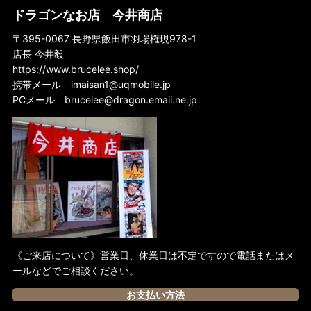
オーストラリア盤DVD
ドラゴンなお店 今井商店
ドイツ盤DVD
〒395-0067 長野県飯田市羽場権現978-1
店長 今井毅
スペイン盤DVD
https://www.brucelee.shop/
フランス盤DVD
携帯メール
imaisan1@uqmobile.jp
PCメール
brucelee@dragon.email.ne.jp
香港盤DVD
日本盤DVD
イギリス盤DVD
アメリカ盤DVD
《ご来店について》営業日、休業日は不定ですので電話またはメ
ールなどでご相談ください。
お支払い方法