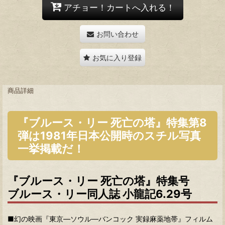
アチョー！カートへ入れる！
お問い合わせ
お気に入り登録
商品詳細
『ブルース・リー 死亡の塔』特集第8
弾は1981年日本公開時のスチル写真
一挙掲載だ！
『ブルース・リー 死亡の塔』特集号
ブルース・リー同人誌 小龍記6.29号
■幻の映画『東京―ソウル―バンコック 実録麻薬地帯』フィルム