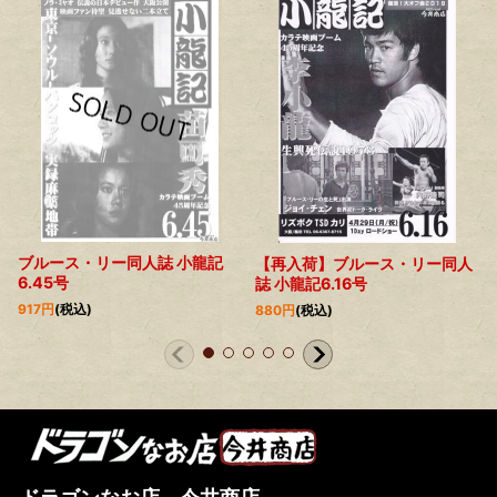
ブルース・リー同人誌 小龍記
【再入荷】ブルース・リー同人
6.45号
誌 小龍記6.16号
917
円
(税込)
880
円
(税込)
ドラゴンなお店 今井商店