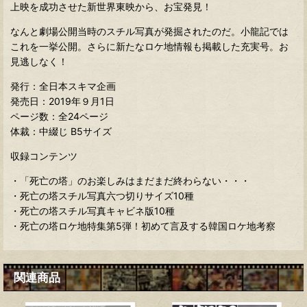
上映を成功させた新世界東映から、お宝発見！
なんと劇場公開当時のスチル写真が発掘されたのだ。小龍記では
これを一挙公開。さらに新たなロケ地情報も掲載した充実号。お
見逃しなく！
発行：全日本スキマ企画
発売日：2019年９月1日
ページ数：全24ページ
体裁：中綴じ B5サイズ
収録コンテンツ
・「死亡の塔」のお楽しみはまだまだ終わらない・・・
・死亡の塔スチル写真六つ切りサイズ10種
・死亡の塔スチル写真キャビネ版10種
・死亡の塔ロケ地特集第5弾！初めて言及する韓国ロケ地考察
関連商品