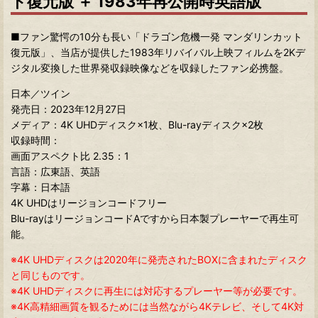
ト復元版 ＋ 1983年再公開時英語版
■ファン驚愕の10分も長い「ドラゴン危機一発 マンダリンカット
復元版」、当店が提供した1983年リバイバル上映フィルムを2Kデ
ジタル変換した世界発収録映像などを収録したファン必携盤。
日本／ツイン
発売日：2023年12月27日
メディア：4K UHDディスク×1枚、Blu-rayディスク×2枚
収録時間：
画面アスペクト比 2.35：1
言語：広東語、英語
字幕：日本語
4K UHDはリージョンコードフリー
Blu-rayはリージョンコードAですから日本製プレーヤーで再生可
能。
※4K UHDディスクは2020年に発売されたBOXに含まれたディスク
と同じものです。
※4K UHDディスクに再生には対応するプレーヤー等が必要です。
※4K高精細画質を観るためには当然ながら4Kテレビ、そして4K対