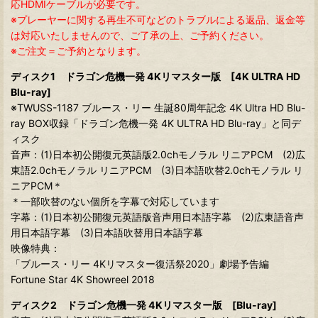
応HDMIケーブルが必要です。
※プレーヤーに関する再生不可などのトラブルによる返品、返金等
は対応いたしませんので、ご了承の上、ご予約ください。
※ご注文＝ご予約となります。
ディスク1 ドラゴン危機一発 4Kリマスター版 [4K ULTRA HD
Blu-ray]
※TWUSS-1187 ブルース・リー 生誕80周年記念 4K Ultra HD Blu-
ray BOX収録「ドラゴン危機一発 4K ULTRA HD Blu-ray」と同デ
ィスク
音声：(1)日本初公開復元英語版2.0chモノラル リニアPCM (2)広
東語2.0chモノラル リニアPCM (3)日本語吹替2.0chモノラル リ
ニアPCM＊
＊一部吹替のない個所を字幕で対応しています
字幕：(1)日本初公開復元英語版音声用日本語字幕 (2)広東語音声
用日本語字幕 (3)日本語吹替用日本語字幕
映像特典：
「ブルース・リー 4Kリマスター復活祭2020」劇場予告編
Fortune Star 4K Showreel 2018
ディスク2 ドラゴン危機一発 4Kリマスター版 [Blu-ray]