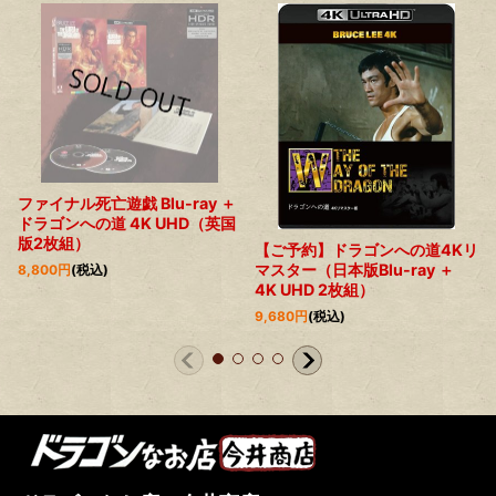
ファイナル死亡遊戯 Blu-ray ＋
ドラゴンへの道 4K UHD（英国
版2枚組）
【ご予約】ドラゴンへの道4Kリ
マスター（日本版Blu-ray ＋
8,800
円
(税込)
4K UHD 2枚組）
9,680
円
(税込)