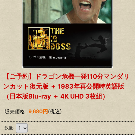
【ご予約】ドラゴン危機一発110分マンダリ
ンカット復元版 ＋ 1983年再公開時英語版
（日本版Blu-ray ＋ 4K UHD 3枚組）
販売価格
:
9,680
円
(税込)
数量
: