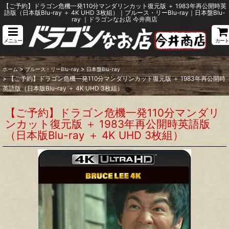
【ご予約】ドラゴン危機一発110分マンダリンカット復元版 ＋ 1983年再公開時英
語版（日本版Blu-ray ＋ 4K UHD 3枚組）｜ブルース・リーBlu-ray｜日本盤Blu-
ray ｜ドラゴンなお店 今井商店
メニュー
カート
>
>
ホーム
ブルース・リーBlu-ray
日本盤Blu-ray
>
【ご予約】ドラゴン危機一発110分マンダリンカット復元版 ＋ 1983年再公開時
英語版（日本版Blu-ray ＋ 4K UHD 3枚組）
【ご予約】ドラゴン危機一発110分マンダリ
ンカット復元版 ＋ 1983年再公開時英語版
（日本版Blu-ray ＋ 4K UHD 3枚組）