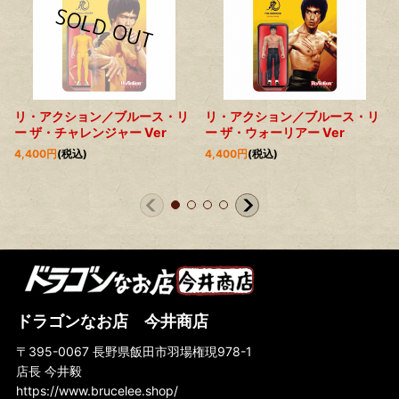
リ・アクション／ブルース・リ
リ・アクション／ブルース・リ
ー ザ・チャレンジャー Ver
ー ザ・ウォーリアー Ver
4,400
円
(税込)
4,400
円
(税込)
ドラゴンなお店 今井商店
〒395-0067 長野県飯田市羽場権現978-1
店長 今井毅
https://www.brucelee.shop/