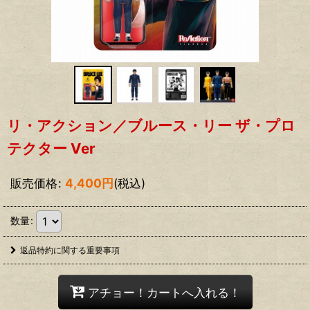
リ・アクション／ブルース・リー ザ・プロ
テクター Ver
販売価格
:
4,400
円
(税込)
数量
:
返品特約に関する重要事項
アチョー！カートへ入れる！