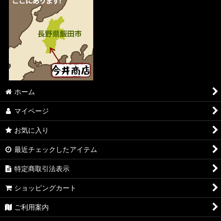
ブルース・リー同人誌 小龍記
日本語で読める！レジェンズ・オブ・ドラゴン待望の日本語版
BRUCE LEE REVIEW ブルース・リーレヴュー
BRUCE LEE FOREVER ブルース・リーフォーエバー
今井店長の日本語翻訳シリーズ
ホーム
キャニオンクレスト
マイページ
オーストラリア
お気に入り
よしもと新喜劇 青野敏行コレクション
最近チェックしたアイテム
特定商取引法表示
ショッピングカート
ご利用案内