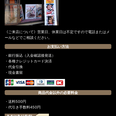
スペイン
フランス
香港
《ご来店について》営業日、休業日は不定ですので電話またはメ
ールなどでご相談ください。
イタリア
お支払い方法
イギリス
・銀行振込（入金確認後発送）
アメリカ
・各種クレジットカード決済
・代金引換
中国
・現金書留
マレーシア
シンガポール
商品代金以外の必要料金
台湾
・送料500円
・代引き手数料450円
BRUCE LEE MANIA ブルース・リーマニア