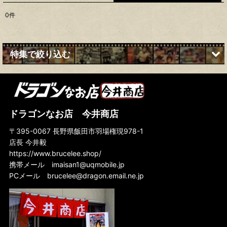
0
件
表示数
:
並び順
:
特集で絞り込む
絞り込む
なんてったって『燃えよドラゴン』！
すべては『ドラゴン危機一発』から始まった！
ドラゴンなお店 今井商店
『ドラゴン怒りの鉄拳』でリーアクションが確立された！
〒395-0067 長野県飯田市羽場権現978-1
店長 今井毅
名作『ドラゴンへの道』はブルース・リー魂の傑作
https://www.brucelee.shop/
『死亡遊戯』は永遠に終わらない死のゲームだ！
携帯メール
imaisan1@uqmobile.jp
PCメール
brucelee@dragon.email.ne.jp
『グリーン・ホーネット』にも若き日のリーさんのリアルアクション満載！
怪作『死亡の塔』に君もいずれ魅了されるだろう
ドイツ