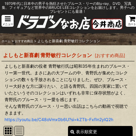
1970年代に日本中の男子を熱狂させたブルース・リーのBlu-ray、DVD、写真
集、フィギュアなど世界中のBRUCE LEEコレクションをお届けします。男子への
プレゼントにも最適！
メニュー
カート
>
>
よしもと新喜劇 青野敏行コレクション
ホーム
おすすめ商品
よしもと新喜劇 青野敏行コレクション
[
おすすめ商品
]
よしもと新喜劇の役者 青野敏行氏は昭和35年生まれのブルース・
リー第一世代。まさにあの大ブームの中、青野氏が集めたコレク
ションの数々を手放されることになりました。ぜひ、ブルース・
リー大好きな方に譲りたい、と語る青野氏。四国の実家に置いて
いたというそのコレクションはいずれも非常に保存状態がよく、
青野氏のブルース・リー愛を感じます。
そんな青野氏のブルース・リー思い出話はこちらの動画で視聴で
きまます。
https://youtu.be/C48oVmx0b6U?si=kZTb-FxfIn2ylQ2h
表示順変更
閉じる