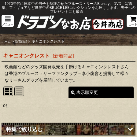
1970年代に日本中の男子を熱狂させたブルース・リーのBlu-ray、DVD、写真
集、フィギュアなど世界中のBRUCE LEEコレクションをお届けします。男子への
プレゼントにも最適！
メニュー
カート
>
>
キャニオンクレスト
ホーム
新着商品
キャニオンクレスト
[
新着商品
]
映画館などのグッズ開発販売を手掛けるキャニオンクレストさん
は香港のブルース・リーファンクラブ＝李小龍會と提携して様々
なリーさんグッズを展開しています。
表示順変更
閉じる
0
件
表示数
:
並び順
:
特集で絞り込む