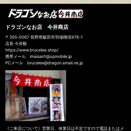
絞り込む
なんてったって『燃えよドラゴン』！
すべては『ドラゴン危機一発』から始まった！
ドラゴンなお店 今井商店
『ドラゴン怒りの鉄拳』でリーアクションが確立された！
〒395-0067 長野県飯田市羽場権現978-1
店長 今井毅
名作『ドラゴンへの道』はブルース・リー魂の傑作
https://www.brucelee.shop/
『死亡遊戯』は永遠に終わらない死のゲームだ！
携帯メール
imaisan1@uqmobile.jp
PCメール
brucelee@dragon.email.ne.jp
『グリーン・ホーネット』にも若き日のリーさんのリアルアクション満載！
怪作『死亡の塔』に君もいずれ魅了されるだろう
ドイツ
スペイン
フランス
香港
《ご来店について》営業日、休業日は不定ですので電話またはメ