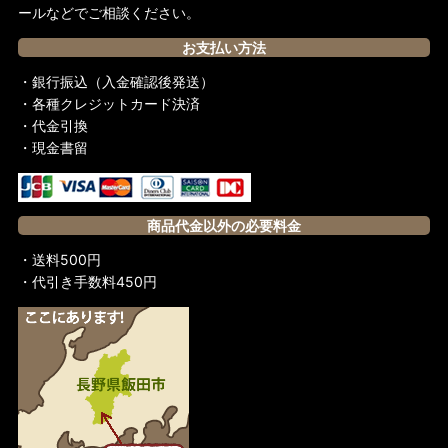
ールなどでご相談ください。
イタリア
お支払い方法
イギリス
・銀行振込（入金確認後発送）
アメリカ
・各種クレジットカード決済
・代金引換
中国
・現金書留
マレーシア
シンガポール
商品代金以外の必要料金
台湾
・送料500円
・代引き手数料450円
BRUCE LEE MANIA ブルース・リーマニア
ブルース・リー同人誌 小龍記
日本語で読める！レジェンズ・オブ・ドラゴン待望の日本語版
BRUCE LEE REVIEW ブルース・リーレヴュー
BRUCE LEE FOREVER ブルース・リーフォーエバー