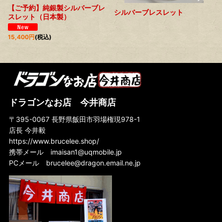
【ご予約】純銀製シルバーブレ
シルバーブレスレット
スレット（日本製）
15,400
円
(税込)
ドラゴンなお店 今井商店
〒395-0067 長野県飯田市羽場権現978-1
店長 今井毅
https://www.brucelee.shop/
携帯メール
imaisan1@uqmobile.jp
PCメール
brucelee@dragon.email.ne.jp