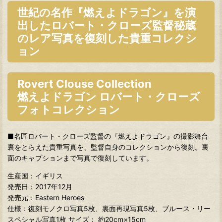
世紀の名作『燃えよドラゴン』を演
出したロバート・クローズ監督秘蔵
のレア写真を復刻した貴重コレクシ
ョン
Rovert Clouse Collection
燃えよドラゴン ロバート・クローズ
フォトコレクション
■名匠ロバート・クローズ監督の『燃えよドラゴン』の撮影舞台
裏をとらえた貴重写真を、監督自身のコレクションから復刻。裏
面のキャプションまで写真で復刻しています。
生産国：イギリス
発売日：2017年12月
発売元：Eastern Heroes
仕様：復刻モノクロ写真5枚、裏面再現写真5枚、ブルース・リー
スペシャル写真1枚 サイズ： 約20cm×15cm