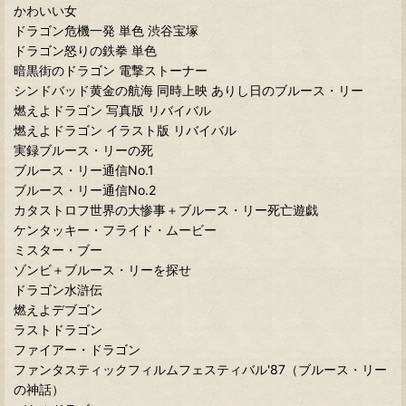
かわいい女
ドラゴン危機一発 単色 渋谷宝塚
ドラゴン怒りの鉄拳 単色
暗黒街のドラゴン 電撃ストーナー
シンドバッド黄金の航海 同時上映 ありし日のブルース・リー
燃えよドラゴン 写真版 リバイバル
燃えよドラゴン イラスト版 リバイバル
実録ブルース・リーの死
ブルース・リー通信No.1
ブルース・リー通信No.2
カタストロフ世界の大惨事＋ブルース・リー死亡遊戯
ケンタッキー・フライド・ムービー
ミスター・ブー
ゾンビ＋ブルース・リーを探せ
ドラゴン水滸伝
燃えよデブゴン
ラストドラゴン
ファイアー・ドラゴン
ファンタスティックフィルムフェスティバル'87（ブルース・リー
の神話）