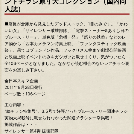
ントチラシ原寸大コレクション（国内同
人誌）
■店長が倉庫から発見したデッドストック、1冊のみです。「かわ
いい女」「サイレンサー破壊部隊」「電撃ストーナー&ありし日の
ブルース・リー」、単色版「危機一発」「怒りの鉄拳」などのレ
ア物から「西本カメラマン特集上映」「ファンタスティック映画
祭」、果てはブランドン作品、ソックリさん物まで劇場公開映画
と映画上映イベントのみをガツガツと載せまくり、気がついたら
全106ページとなりました。なかなか読む機会のないレアチラシ裏
面をお楽しみ下さい。
全日本スキマ企画
2011年8月28日発行
ページ数：106ページ
主な内容：
"続チラシ特集号"。3.5号で好評だったブルース・リー関連チラシ
実物大掲載号に載せられなかった関連チラシを一挙掲載！
掲載作品は・・・
サイレンサー第4弾 破壊部隊