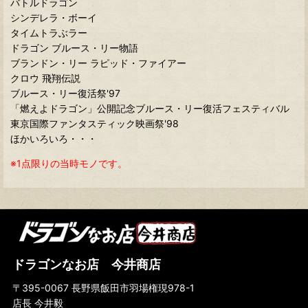
バトルドラゴン
シンデレラ・ボーイ
タイムトラぶラー
ドラゴン ブルース・リー物語
ブランドン・リー ラピッド・ファイアー
クロウ 飛翔伝説
ブルース・リー復活祭'97
「燃えよドラゴン」公開記念ブルース・リー復活フェスティバル
東京国際ファンタスティック映画祭'98
ほかいろいろ・・・
※1点限りの当時モノです。
ドラゴンなお店 今井商店
〒395-0067 長野県飯田市羽場権現978-1
店長 今井毅