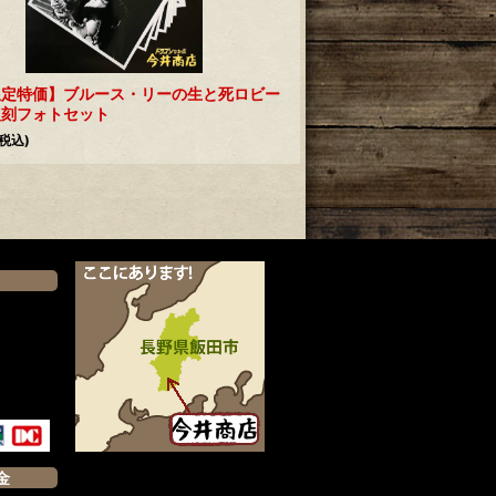
燃えよドラゴンコレクター
限定特価】ブルース・リーの生と死ロビー
ーナメントご招待パック2
復刻フォトセット
4,054
円
(税込)
(税込)
）
金