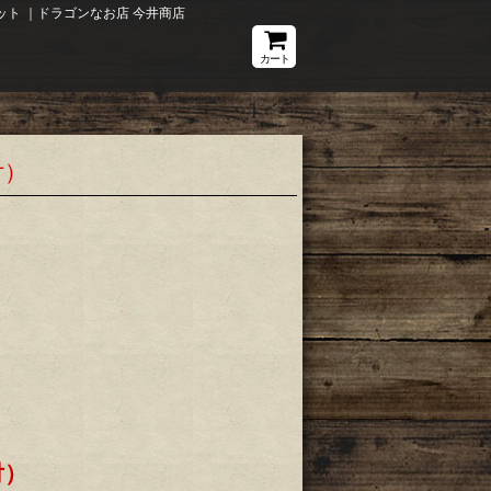
ト ｜ドラゴンなお店 今井商店
カート
付）
付）