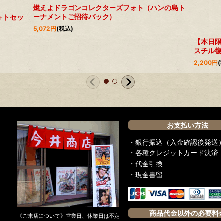
燃えよドラゴンコレクターズフォト（ハンの島ト
ーナメントご招待パック）
ォトセッ
5,072
円
(税込)
【本日
スチル
2,200
円
お支払い方法
・銀行振込（入金確認後発送
・各種クレジットカード決済
・代金引換
・現金書留
商品代金以外の必要料
《ご来店について》営業日、休業日は不定