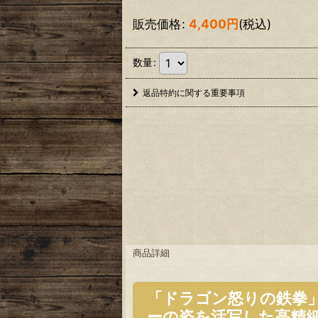
販売価格
:
4,400
円
(税込)
数量
:
返品特約に関する重要事項
商品詳細
「ドラゴン怒りの鉄拳
ーの姿を活写した高精