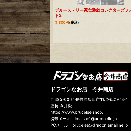
ブルース・リー死亡遊戯コレクターズフ
ト2
3,300
円
(税込)
ドラゴンなお店 今井商店
〒395-0067 長野県飯田市羽場権現978-1
店長 今井毅
https://www.brucelee.shop/
携帯メール
imaisan1@uqmobile.jp
PCメール
brucelee@dragon.email.ne.jp