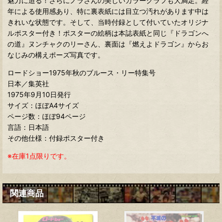
魅力に迫る！さらにノラさんの美しいカラーグラフも大満足。経
年による使用感あり、特に裏表紙には目立つ汚れがあります中は
きれいな状態です。そして、当時付録として付いていたオリジナ
ルポスター付き！ポスターの絵柄は本誌表紙と同じ『ドラゴンへ
の道』ヌンチャクのリーさん、裏面は『燃えよドラゴン』からお
なじみの構えポーズ写真です。
ロードショー1975年秋のブルース・リー特集号
日本／集英社
1975年9月10日発行
サイズ：ほぼA4サイズ
ページ数：ほぼ94ページ
言語：日本語
その他仕様：付録ポスター付き
※在庫1点限りです。
関連商品