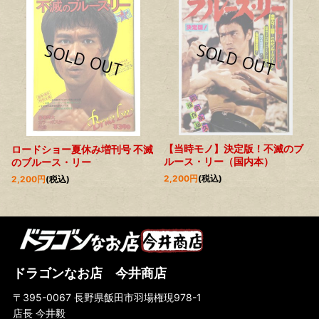
【当時モノ】決定版！不滅のブ
ロードショー夏休み増刊号 不滅
ルース・リー（国内本）
のブルース・リー
2,200
円
(税込)
2,200
円
(税込)
ドラゴンなお店 今井商店
〒395-0067 長野県飯田市羽場権現978-1
店長 今井毅