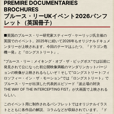
PREMIRE DOCUMENTARIES
BROCHURES
ブルース・リーUKイベント2026パンフ
レット（英国冊子）
■英国のブルース・リー研究家スティーヴ・ケーリッジ氏主催の
英国でのイベント。2025年に続いて2026年もオリジナルドキュメ
ンタリーが上映されます。今回のテーマはふたつ、『ドラゴン危
機一発』と『ロングストリート』。
"ブルース・リー：メイキング・オブ・ザ・ビッグボス"では以前に
発見されて公になった初公開映像満載のマンダリンカットバージ
ョンの映像が上映されるらしいぞ！そして"ロングストリート:フィ
ロソフィー・イン・ザ・モーション"では『ロングストリート』で
ブルース・リーが出演した代表的エピソード『波止場の対決
THE WAY OF THE INTERCEPTING FIST』が大画面で上映される
らしい。
このイベント用に制作されるパンフレットではオリジナルイラス
トとともに各作品の解説、コラムなどが収録されています。『ド