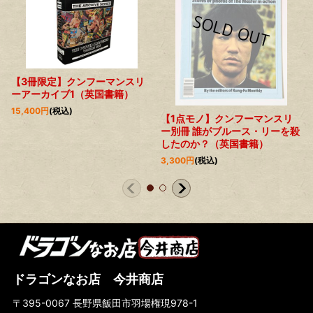
【3冊限定】クンフーマンスリ
ーアーカイブ1（英国書籍）
15,400
円
(税込)
【1点モノ】クンフーマンスリ
ー別冊 誰がブルース・リーを殺
したのか？（英国書籍）
3,300
円
(税込)
ドラゴンなお店 今井商店
〒395-0067 長野県飯田市羽場権現978-1