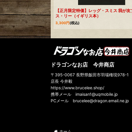
【正月限定特価】レッグ・スミス 我が友
ス・リー（イギリス本）
3,300
円
(税込)
ドラゴンなお店 今井商店
〒395-0067 長野県飯田市羽場権現978-1
店長 今井毅
https://www.brucelee.shop/
携帯メール
imaisan1@uqmobile.jp
PCメール
brucelee@dragon.email.ne.jp
ホーム