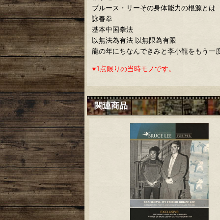
ブルース・リーその身体能力の根源とは
詠春拳
基本中国拳法
以無法為有法 以無限為有限
龍の年にちなんできみと李小龍をもう一
※1点限りの当時モノです。
関連商品