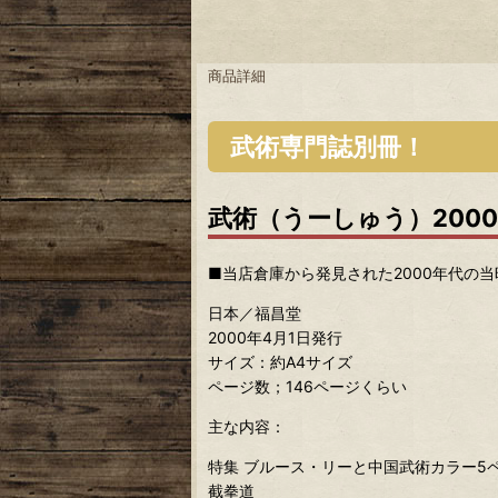
商品詳細
武術専門誌別冊！
武術（うーしゅう）200
■当店倉庫から発見された2000年代の
日本／福昌堂
2000年4月1日発行
サイズ：約A4サイズ
ページ数；146ページくらい
主な内容：
特集 ブルース・リーと中国武術カラー5
截拳道