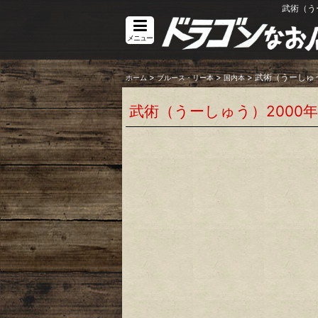
武術（う
メニュー
>
>
>
武術（うーしゅう
ホーム
ブルース・リー本
国内本
武術（うーしゅう）2000