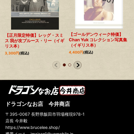
【ゴールデンウィーク特価】
【正月限定特価】レッグ・スミ
Chan Yuk コレクション写真集
ス 我が友ブルース・リー（イギ
（イギリス本）
リス本）
4,400
円
(税込)
3,300
円
(税込)
ドラゴンなお店 今井商店
〒395-0067 長野県飯田市羽場権現978-1
店長 今井毅
https://www.brucelee.shop/
携帯メール
imaisan1@uqmobile.jp