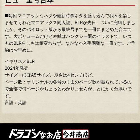
ビュー全号合本
■毎回マニアックなネタや最新時事ネタを盛り込んで我々を楽し
ませてくれたマニアックス同人誌、BLRが先日、ついに完結しまし
たが、そのパイロット版から最終号までを一冊にまとめた合本で
す。大ボリュームだけど表紙はバンクシー調のイラストで、いつ
ものBLRらしさは相変わらず。なかなか入手困難な一冊です。ご予
約はお早めに。
イギリス／BLR
2024年発売
サイズ：ほぼA5サイズ、厚さは4センチほど。
ページ数：オリジナルの各号のままのページ数が振られているの
で全部で何ページかちょっとわかりませんが、とにかく分厚いで
す。
言語：英語