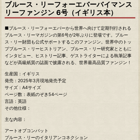
ブルース・リーフォーエバーバイマンス
リーファンジン 6号（イギリス本）
■ブルース・リーフォーエバーから世界へ向けて定期刊行される
ブルース・リーマガジンの第6号が2年ぶりに登場です。ブルー
ス・リー財団も公式サポートするこのファンジン。世界中のトッ
プブルース・リーヒストリアン、ブルース・リー研究家とともに
インタビュー、ヒストリー記事、ゲストライターによる執筆記事
などが高級紙質の誌面で披露される、世界最高品質ファンジン！
生産国：イギリス
発売：2025年3
月現地発売予定
サイズ：A4サイズ
ページ数：表紙のぞき54ページ
言語：英語
その他仕様：
主な内容：
アートオブコンバット
ブルース・リーのイタリアンコネクション