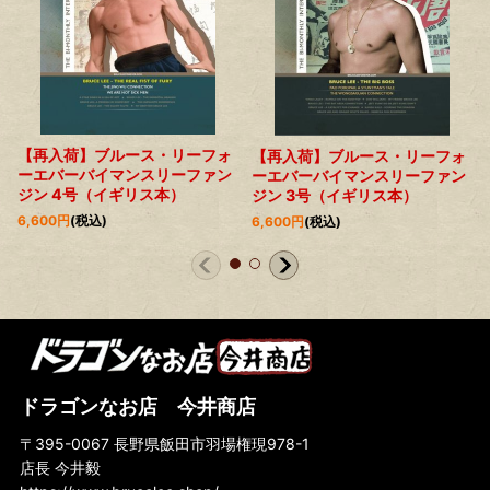
【再入荷】ブルース・リーフォ
【再入荷】ブルース・リーフォ
ーエバーバイマンスリーファン
ーエバーバイマンスリーファン
ジン 4号（イギリス本）
ジン 3号（イギリス本）
6,600
円
(税込)
6,600
円
(税込)
ドラゴンなお店 今井商店
〒395-0067 長野県飯田市羽場権現978-1
店長 今井毅