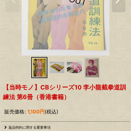
【当時モノ】CBシリーズ10 李小龍截拳道訓
練法 第6冊（香港書籍）
販売価格
:
1,100
円
(税込)
返品特約に関する重要事項