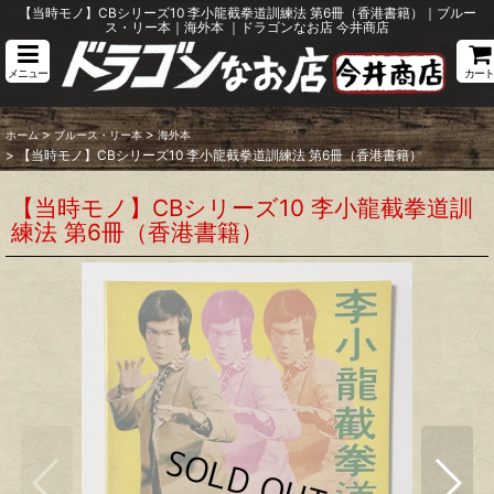
【当時モノ】CBシリーズ10 李小龍截拳道訓練法 第6冊（香港書籍）｜ブルー
ス・リー本｜海外本 ｜ドラゴンなお店 今井商店
メニュー
カート
>
>
ホーム
ブルース・リー本
海外本
>
【当時モノ】CBシリーズ10 李小龍截拳道訓練法 第6冊（香港書籍）
【当時モノ】CBシリーズ10 李小龍截拳道訓
練法 第6冊（香港書籍）