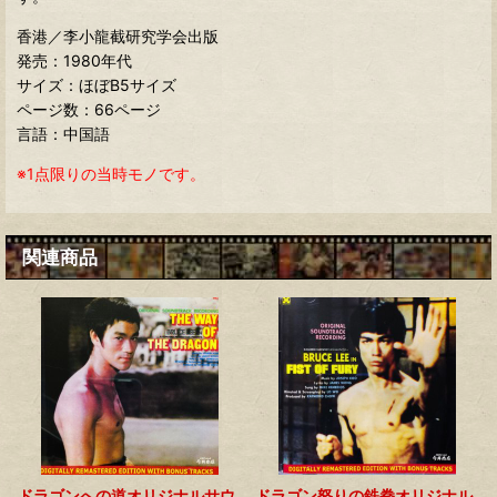
香港／李小龍截研究学会出版
発売：1980年代
サイズ：ほぼB5サイズ
ページ数：66ページ
言語：中国語
※1点限りの当時モノです。
関連商品
ドラゴンへの道オリジナルサウ
ドラゴン怒りの鉄拳オリジナル