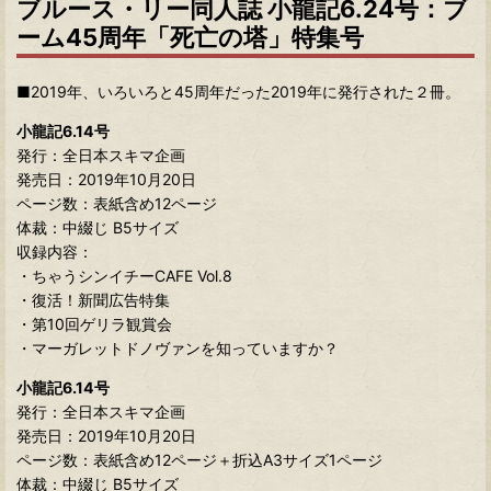
ブルース・リー同人誌 小龍記6.24号：ブ
ーム45周年「死亡の塔」特集号
■2019年、いろいろと45周年だった2019年に発行された２冊。
小龍記6.14号
発行：全日本スキマ企画
発売日：2019年10月20日
ページ数：表紙含め12ページ
体裁：中綴じ B5サイズ
収録内容：
・ちゃうシンイチーCAFE Vol.8
・復活！新聞広告特集
・第10回ゲリラ観賞会
・マーガレットドノヴァンを知っていますか？
小龍記6.14号
発行：全日本スキマ企画
発売日：2019年10月20日
ページ数：表紙含め12ページ＋折込A3サイズ1ページ
体裁：中綴じ B5サイズ