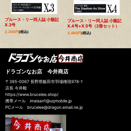
ブルース・リー同人誌 小龍記
ブルース・リー同人誌 小龍記
X.3号
X.4号+X.5号（2冊セット）
2,200
円
(税込)
3,480
円
(税込)
ドラゴンなお店 今井商店
〒395-0067 長野県飯田市羽場権現978-1
店長 今井毅
https://www.brucelee.shop/
携帯メール
imaisan1@uqmobile.jp
PCメール
brucelee@dragon.email.ne.jp