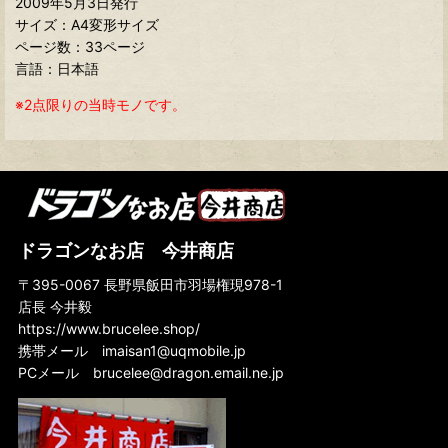
2009年5月3日発行
サイズ：A4変形サイズ
ページ数：33ページ
言語：日本語
※2点限りの当時モノです。
ドラゴンなお店 今井商店
〒395-0067 長野県飯田市羽場権現978-1
店長 今井毅
https://www.brucelee.shop/
携帯メール
imaisan1@uqmobile.jp
PCメール
brucelee@dragon.email.ne.jp