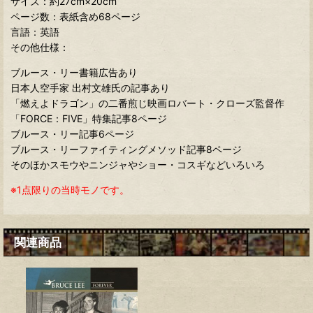
サイズ：約27cm×20cm
ページ数：表紙含め68ページ
言語：英語
その他仕様：
ブルース・リー書籍広告あり
日本人空手家 出村文雄氏の記事あり
「燃えよドラゴン」の二番煎じ映画ロバート・クローズ監督作
「FORCE：FIVE」特集記事8ページ
ブルース・リー記事6ページ
ブルース・リーファイティングメソッド記事8ページ
そのほかスモウやニンジャやショー・コスギなどいろいろ
※1点限りの当時モノです。
関連商品