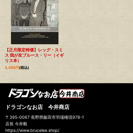
【正月限定特価】レッグ・スミ
ス 我が友ブルース・リー（イギ
リス本）
3,300
円
(税込)
ドラゴンなお店 今井商店
〒395-0067 長野県飯田市羽場権現978-1
店長 今井毅
https://www.brucelee.shop/