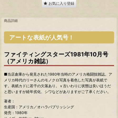
お気に入り登録
商品詳細
アートな表紙が人気号！
ファイティングスターズ1981年10月号
（アメリカ雑誌）
■当店倉庫から発見された1980年当時のアメリカ格闘技雑誌。ア
メリカ時代のリーさんのモノクロ写真を着色した写真が表紙で
す。表紙カドに若干の欠落あり。ｘ古いわりに状態は良いほうだ
と思いますが経年劣化、シワなどがありますがご了承ください。
著者：
生産国：アメリカ／オハラパブリッシング
発売：1980年