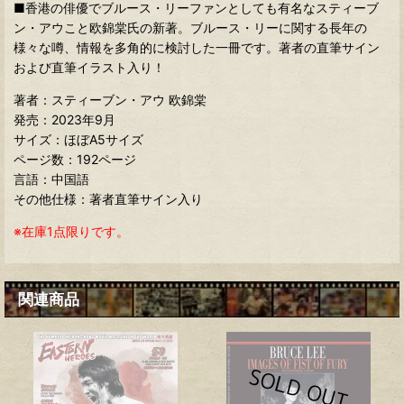
■香港の俳優でブルース・リーファンとしても有名なスティーブ
ン・アウこと欧錦棠氏の新著。ブルース・リーに関する長年の
様々な噂、情報を多角的に検討した一冊です。著者の直筆サイン
および直筆イラスト入り！
著者：スティーブン・アウ 欧錦棠
発売：2023年9月
サイズ：ほぼA5サイズ
ページ数：192ページ
言語：中国語
その他仕様：著者直筆サイン入り
※在庫1点限りです。
関連商品