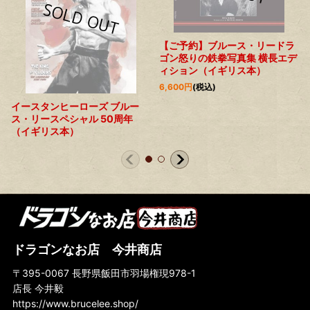
【ご予約】ブルース・リードラ
ゴン怒りの鉄拳写真集 横長エデ
ィション（イギリス本）
6,600
円
(税込)
イースタンヒーローズ ブルー
ス・リースペシャル 50周年
（イギリス本）
ドラゴンなお店 今井商店
〒395-0067 長野県飯田市羽場権現978-1
店長 今井毅
https://www.brucelee.shop/