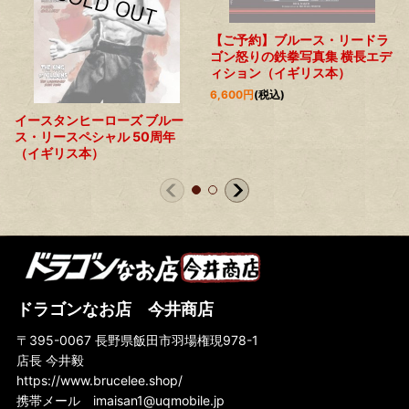
【ご予約】ブルース・リードラ
ゴン怒りの鉄拳写真集 横長エデ
ィション（イギリス本）
6,600
円
(税込)
イースタンヒーローズ ブルー
ス・リースペシャル 50周年
（イギリス本）
ドラゴンなお店 今井商店
〒395-0067 長野県飯田市羽場権現978-1
店長 今井毅
https://www.brucelee.shop/
携帯メール
imaisan1@uqmobile.jp