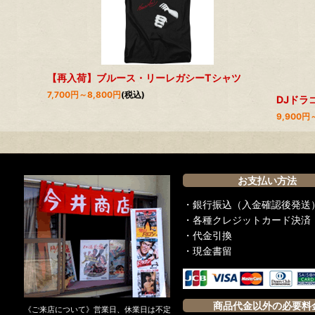
【再入荷】ブルース・リーレガシーTシャツ
7,700
円
～8,800
円
(税込)
DJドラ
9,900
円
お支払い方法
・銀行振込（入金確認後発送
・各種クレジットカード決済
・代金引換
・現金書留
商品代金以外の必要料
《ご来店について》営業日、休業日は不定