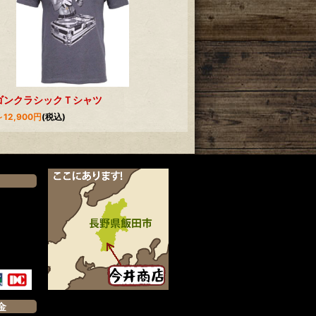
ゴンクラシックＴシャツ
～12,900
円
(税込)
）
金