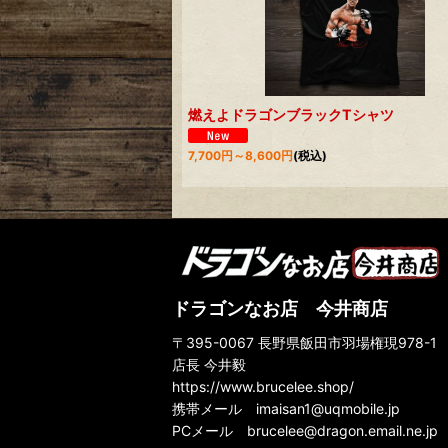
燃えよドラゴンブラックTシャツ
7,700
円
～8,600
円
(税込)
ドラゴンなお店 今井商店
〒395-0067 長野県飯田市羽場権現978-1
店長 今井毅
https://www.brucelee.shop/
携帯メール
imaisan1@uqmobile.jp
PCメール
brucelee@dragon.email.ne.jp