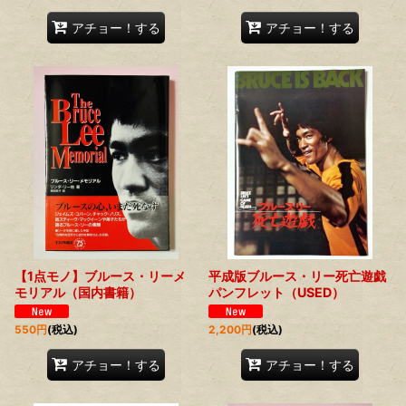
アチョー！する
アチョー！する
【1点モノ】ブルース・リーメ
平成版ブルース・リー死亡遊戯
モリアル（国内書籍）
パンフレット（USED）
550
円
(税込)
2,200
円
(税込)
アチョー！する
アチョー！する