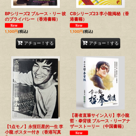
BPシリーズ2 ブルース・リー 彼
CBシリーズ23 李小龍掲秘（香
のプライバシー（香港書籍）
港書籍）
1,100
円
(税込)
1,100
円
(税込)
アチョー！する
アチョー！する
【著者直筆サイン入り】李小龍
哲・拳背後 ブルース・リーアナ
ザーストーリー （中国書籍）
【1点モノ】永恆巨星的一生 李
小龍 ポスター付き（香港写真