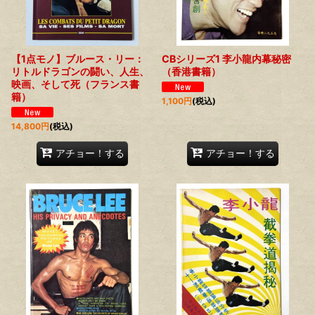
【1点モノ】ブルース・リー：
CBシリーズ1 李小龍内幕秘密
リトルドラゴンの闘い、人生、
（香港書籍）
映画、そして死（フランス書
籍）
1,100
円
(税込)
14,800
円
(税込)
アチョー！する
アチョー！する