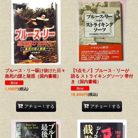
ブルース・リー駆け抜けた日々
【1点モノ】ブルース・リーが
急死の謎と疑惑（国内書籍）
語る ストライキングソーツ 帯付
き（国内書籍）
1,100
円
(税込)
19,800
円
(税込)
アチョー！する
アチョー！する