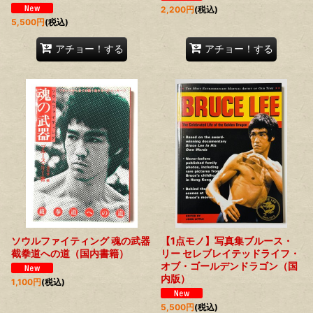
2,200
円
(税込)
5,500
円
(税込)
アチョー！する
アチョー！する
ソウルファイティング 魂の武器
【1点モノ】写真集ブルース・
截拳道への道（国内書籍）
リー セレブレイテッドライフ・
オブ・ゴールデンドラゴン（国
内版）
1,100
円
(税込)
5,500
円
(税込)