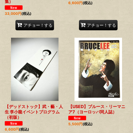
集）
6,600
円
(税込)
33,000
円
(税込)
アチョー！する
アチョー！する
【デッドストック】武・藝・人
【USED】ブルース・リーマニ
生 李小龍イベントプログラム
ア7（ヨーロッパ同人誌）
（初版）
5,500
円
(税込)
6,600
円
(税込)