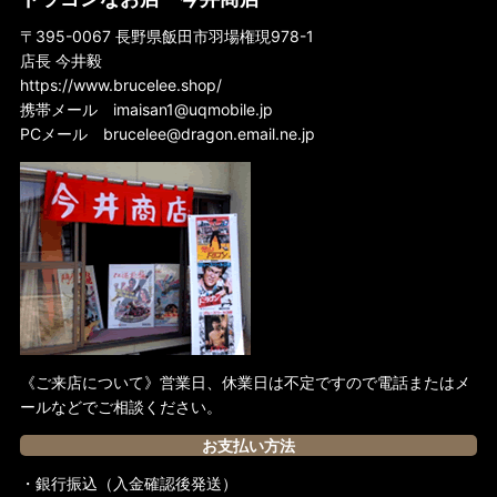
海外本
〒395-0067 長野県飯田市羽場権現978-1
店長 今井毅
同人誌
https://www.brucelee.shop/
ポスターマガジン
携帯メール
imaisan1@uqmobile.jp
PCメール
brucelee@dragon.email.ne.jp
カレンダー
《ご来店について》営業日、休業日は不定ですので電話またはメ
ールなどでご相談ください。
お支払い方法
・銀行振込（入金確認後発送）