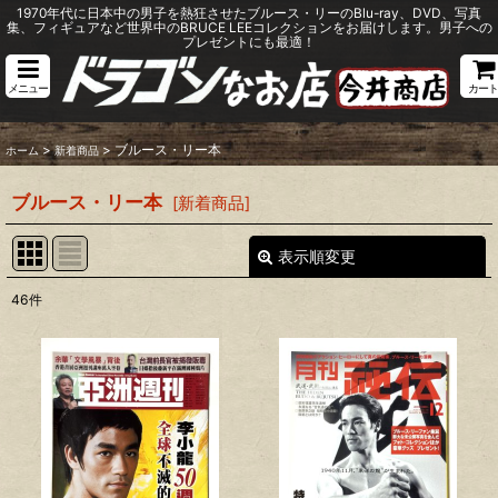
1970年代に日本中の男子を熱狂させたブルース・リーのBlu-ray、DVD、写真
集、フィギュアなど世界中のBRUCE LEEコレクションをお届けします。男子への
プレゼントにも最適！
メニュー
カート
>
>
ブルース・リー本
ホーム
新着商品
ブルース・リー本
[
新着商品
]
表示順変更
閉じる
46
件
サブカテゴリ
:
表示数
:
並び順
: