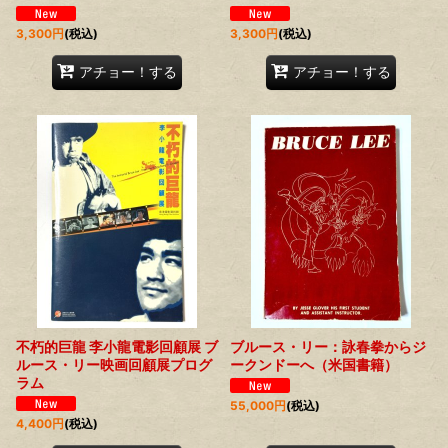
3,300
円
(税込)
3,300
円
(税込)
アチョー！する
アチョー！する
不朽的巨龍 李小龍電影回顧展 ブ
ブルース・リー：詠春拳からジ
ルース・リー映画回顧展プログ
ークンドーへ（米国書籍）
ラム
55,000
円
(税込)
4,400
円
(税込)