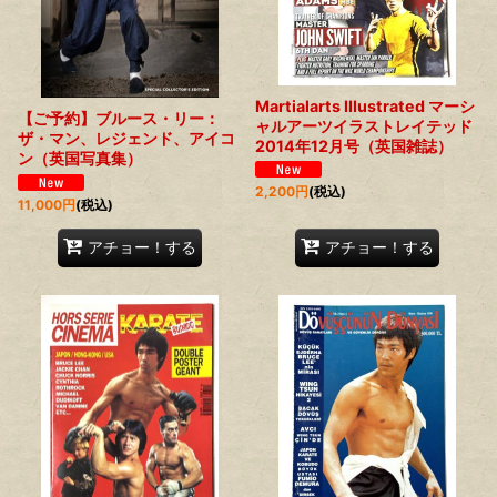
Martialarts Illustrated マーシ
【ご予約】ブルース・リー：
ャルアーツイラストレイテッド
ザ・マン、レジェンド、アイコ
2014年12月号（英国雑誌）
ン（英国写真集）
2,200
円
(税込)
11,000
円
(税込)
アチョー！する
アチョー！する