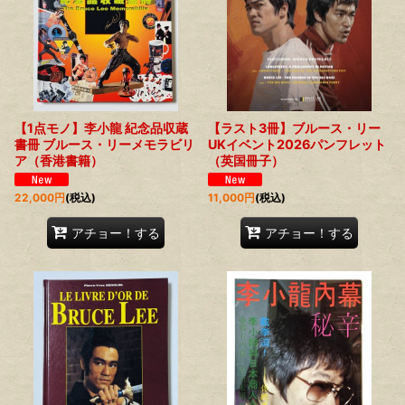
【1点モノ】李小龍 紀念品収蔵
【ラスト3冊】ブルース・リー
書冊 ブルース・リーメモラビリ
UKイベント2026パンフレット
ア（香港書籍）
（英国冊子）
22,000
円
(税込)
11,000
円
(税込)
アチョー！する
アチョー！する