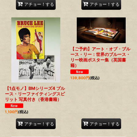
アチョー！する
アチョー！する
【ご予約】アート・オブ・ブル
ース・リー：世界のブルース・
リー映画ポスター集（英国書
籍）
139,800
円
(税込)
【1点モノ】BMシリーズ4 ブル
ース・リーファイティングスピ
リット 写真付き（香港書籍）
1,100
円
(税込)
アチョー！する
アチョー！する