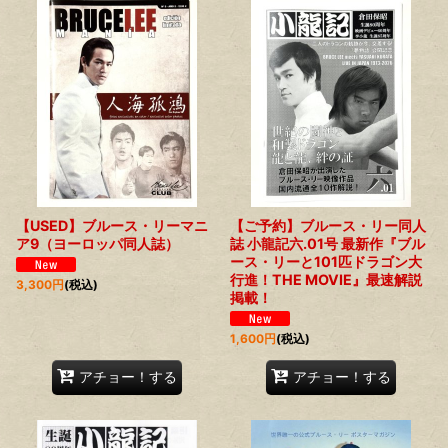
【USED】ブルース・リーマニ
【ご予約】ブルース・リー同人
ア9（ヨーロッパ同人誌）
誌 小龍記六.01号 最新作『ブル
ース・リーと101匹ドラゴン大
行進！THE MOVIE』最速解説
3,300
円
(税込)
掲載！
1,600
円
(税込)
アチョー！する
アチョー！する