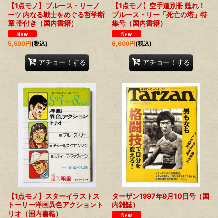
【1点モノ】ブルース・リーノ
【1点モノ】空手道別冊 甦れ！
ーツ 内なる戦士をめぐる哲学断
ブルース・リー「死亡の塔」特
章 帯付き（国内書籍）
集号（国内書籍）
5,500
円
(税込)
6,600
円
(税込)
アチョー！する
アチョー！する
【1点モノ】スターイラストス
ターザン1997年9月10日号（国
トーリー洋画異色アクショント
内雑誌）
リオ（国内書籍）