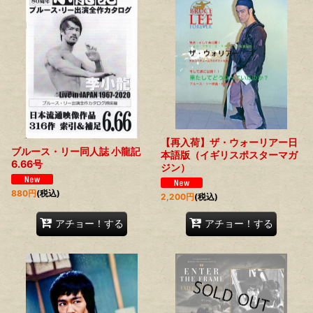
【再入荷】ザ・ウォーリアー日
ブルース・リー同人誌 小龍記
本語版（イギリスポスターマガ
6.66号
ジン）
880
円
(税込)
2,200
円
(税込)
アチョー！する
アチョー！する