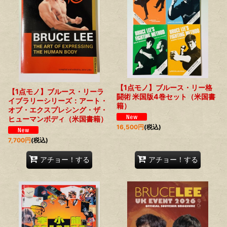
【1点モノ】ブルース・リー格
【1点モノ】ブルース・リーラ
闘術 米国版4巻セット（米国書
イブラリーシリーズ：アート・
籍）
オブ・エクスプレシング・ザ・
ヒューマンボディ（米国書籍）
16,500
円
(税込)
7,700
円
(税込)
アチョー！する
アチョー！する