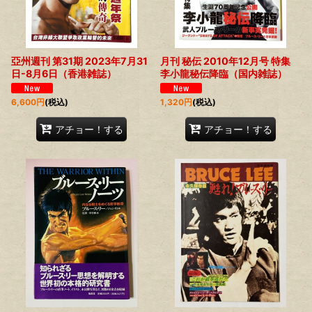
絞り込む
亞州週刊 第31期 2023年7月31
月刊 秘伝 2010年12月号 特集
日-8月6日（香港雑誌）
李小龍秘伝降臨（国内雑誌）
6,600
円
(税込)
1,320
円
(税込)
アチョー！する
アチョー！する