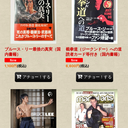
ブルース・リー最後の真実（国
截拳道（ジークンドー）への道
内書籍）
読者カード等付き（国内書籍）
1,100
円
(税込)
6,600
円
(税込)
アチョー！する
アチョー！する