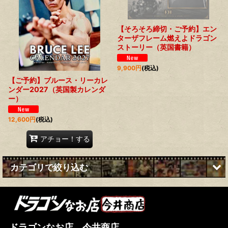
【そろそろ締切・ご予約】エン
ターザフレーム燃えよドラゴン
ストーリー（英国書籍）
9,900
円
(税込)
【ご予約】ブルース・リーカレ
ンダー2027（英国製カレンダ
ー）
12,600
円
(税込)
アチョー！する
カテゴリで絞り込む
ブルース・リー本 (全商品)
国内本
ドラゴンなお店 今井商店