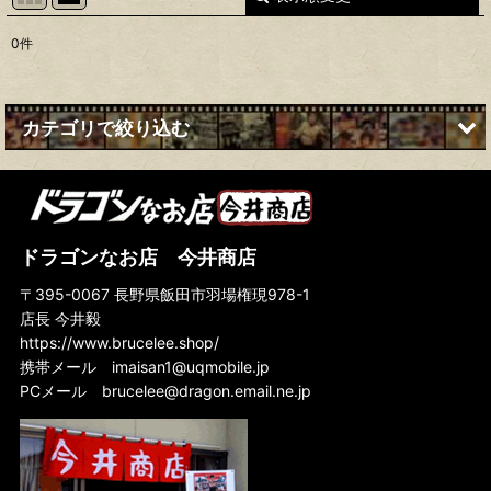
0
件
表示数
:
並び順
:
カテゴリで絞り込む
絞り込む
ブルース・リー音楽 (全商品)
オリジナルサウンドトラックCD
ドラゴンなお店 今井商店
企画盤CD
〒395-0067 長野県飯田市羽場権現978-1
店長 今井毅
アナログレコード／テープ
https://www.brucelee.shop/
携帯メール
imaisan1@uqmobile.jp
PCメール
brucelee@dragon.email.ne.jp